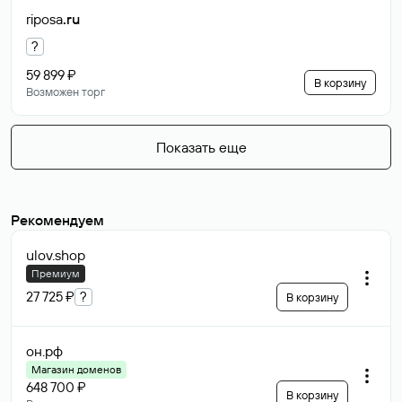
riposa
.ru
?
59 899 ₽
В корзину
Возможен торг
Показать еще
Рекомендуем
ulov
.shop
Премиум
27 725 ₽
?
В корзину
он
.рф
Магазин доменов
648 700 ₽
В корзину