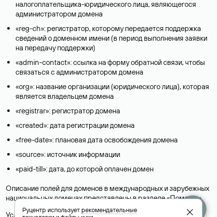
налогоплательщика-юридического лица, являющегося
администратором домена
«reg-ch»: регистратор, которому передается поддержка
сведений о доменном имени (в период выполнения заявки
на передачу поддержки)
«admin-contact»: ссылка на форму обратной связи, чтобы
связаться с администратором домена
«org»: название организации (юридического лица), которая
является владельцем домена
«registrar»: регистратор домена
«created»: дата регистрации домена
«free-date»: плановая дата освобождения домена
«source»: источник информации
«paid-till»: дата, до которой оплачен домен
Описание полей для доменов в международных и зарубежных
национальных доменах представлены в разделе «
Помощь
».
Руцентр использует
рекомендательные
Условия использования Whois-сервиса