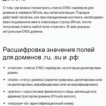
О том, где можно посмотреть список DNS-серверов для
домена в сервисе Whois, мы написали выше. Порядок
действий такой же, как при определении хостинга: необходимо
ввести доменное имя в поисковую строку Whois, после
получения ответа найти поле «nserver». В нем указаны
актуальные DNS домена.
Расшифровка значения полей
для доменов .ru, .su и .рф:
«nserver»: список DNS-серверов, на которые делегирован
домен
«state»: статус домена (зарегистрирован, делегирован или
не делегирован, верифицирован или не верифицирован)
«person»: скрытое имя физического лица, являющегося
администратором домена (Privatе person)
«taxpayer-id»: идентификационный номер