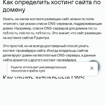
Как определить хостинг сайта по
домену
Узнать, на каком хостинге размещен сайт, можно по полю
«nserver», где указан список DNS-серверов, поддерживающих
домен. Например, список DNS-серверов для домена nic.ru:
ns5.nic.ru, ns6.nic.ru, ns9.nic.ru. Это значит, что сайт размещен
на
хостинге сайтов
Руцентра.
Это простой, но не всегда достоверный способ узнать
хостинг-провайдера сайта. Иногда владельцы сайтов
делегируют домен на бесплатные DNS-серверы, а данные
сайта хранятся у другого хостинг-провайдера.
Руцентр использует
рекомендательные
технологии
и
файлы куки
Как узнать актуальные DNS
домена
О том, где можно посмотреть список DNS-серверов для
домена в сервисе Whois, мы написали выше. Порядок
действий такой же, как при определении хостинга: необходимо