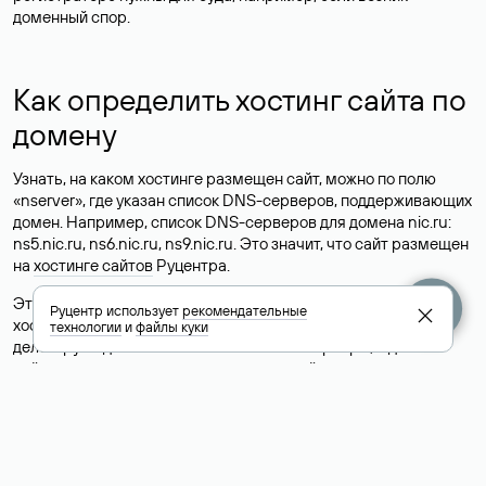
доменный спор.
Как определить хостинг сайта по
домену
Узнать, на каком хостинге размещен сайт, можно по полю
«nserver», где указан список DNS-серверов, поддерживающих
домен. Например, список DNS-серверов для домена nic.ru:
ns5.nic.ru, ns6.nic.ru, ns9.nic.ru. Это значит, что сайт размещен
на
хостинге сайтов
Руцентра.
Это простой, но не всегда достоверный способ узнать
Руцентр использует
рекомендательные
хостинг-провайдера сайта. Иногда владельцы сайтов
технологии
и
файлы куки
делегируют домен на бесплатные DNS-серверы, а данные
сайта хранятся у другого хостинг-провайдера.
Как узнать актуальные DNS
домена