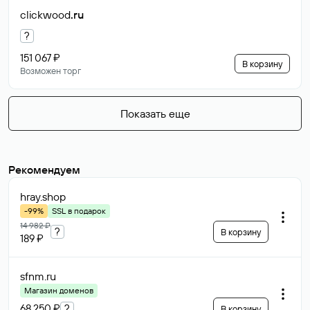
clickwood
.ru
?
151 067 ₽
В корзину
Возможен торг
Показать еще
Рекомендуем
hray
.shop
-99%
SSL в подарок
14 982 ₽
?
В корзину
189 ₽
sfnm
.ru
Магазин доменов
68 250 ₽
?
В корзину