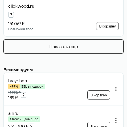
clickwood
.ru
?
151 067 ₽
В корзину
Возможен торг
Показать еще
Рекомендуем
hray
.shop
-99%
SSL в подарок
14 982 ₽
?
В корзину
189 ₽
alli
.ru
Магазин доменов
350 000 ₽
?
В корзину