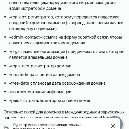
налогоплательщика-юридического лица, являющегося
администратором домена
«reg-ch»: регистратор, которому передается поддержка
сведений о доменном имени (в период выполнения заявки
на передачу поддержки)
«admin-contact»: ссылка на форму обратной связи, чтобы
связаться с администратором домена
«org»: название организации (юридического лица), которая
является владельцем домена
«registrar»: регистратор домена
«created»: дата регистрации домена
«free-date»: плановая дата освобождения домена
«source»: источник информации
«paid-till»: дата, до которой оплачен домен
Описание полей для доменов в международных и зарубежных
национальных доменах представлены в разделе «
Помощь
».
Руцентр использует
рекомендательные
Условия использования Whois-сервиса