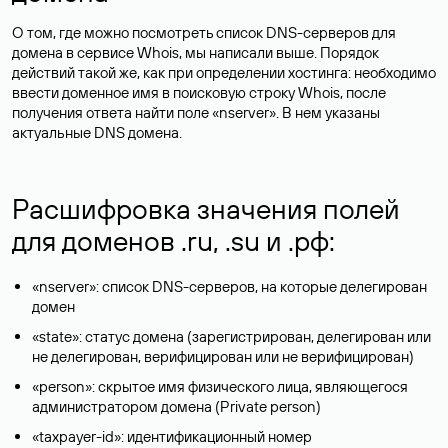
О том, где можно посмотреть список DNS-серверов для
домена в сервисе Whois, мы написали выше. Порядок
действий такой же, как при определении хостинга: необходимо
ввести доменное имя в поисковую строку Whois, после
получения ответа найти поле «nserver». В нем указаны
актуальные DNS домена.
Расшифровка значения полей
для доменов .ru, .su и .рф:
«nserver»: список DNS-серверов, на которые делегирован
домен
«state»: статус домена (зарегистрирован, делегирован или
не делегирован, верифицирован или не верифицирован)
«person»: скрытое имя физического лица, являющегося
администратором домена (Privatе person)
«taxpayer-id»: идентификационный номер