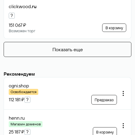
clickwood
.ru
?
151 067 ₽
В корзину
Возможен торг
Показать еще
Рекомендуем
ogni
.shop
Освобождается
112 181 ₽
?
Предзаказ
henn
.ru
Магазин доменов
25 187 ₽
?
В корзину