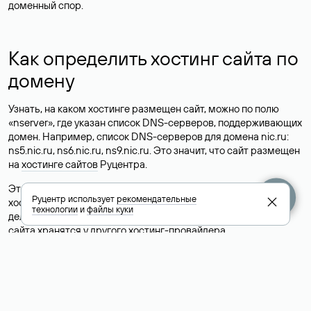
доменный спор.
Как определить хостинг сайта по
домену
Узнать, на каком хостинге размещен сайт, можно по полю
«nserver», где указан список DNS-серверов, поддерживающих
домен. Например, список DNS-серверов для домена nic.ru:
ns5.nic.ru, ns6.nic.ru, ns9.nic.ru. Это значит, что сайт размещен
на
хостинге сайтов
Руцентра.
Это простой, но не всегда достоверный способ узнать
Руцентр использует
рекомендательные
хостинг-провайдера сайта. Иногда владельцы сайтов
технологии
и
файлы куки
делегируют домен на бесплатные DNS-серверы, а данные
сайта хранятся у другого хостинг-провайдера.
Как узнать актуальные DNS
домена