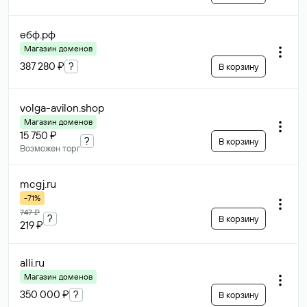
ебф
.рф
Магазин доменов
387 280 ₽
?
В корзину
volga-avilon
.shop
Магазин доменов
15 750 ₽
?
В корзину
Возможен торг
mcgj
.ru
-71%
747 ₽
?
В корзину
219 ₽
alli
.ru
Магазин доменов
350 000 ₽
?
В корзину