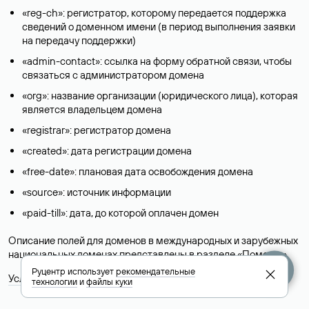
«reg-ch»: регистратор, которому передается поддержка
сведений о доменном имени (в период выполнения заявки
на передачу поддержки)
«admin-contact»: ссылка на форму обратной связи, чтобы
связаться с администратором домена
«org»: название организации (юридического лица), которая
является владельцем домена
«registrar»: регистратор домена
«created»: дата регистрации домена
«free-date»: плановая дата освобождения домена
«source»: источник информации
«paid-till»: дата, до которой оплачен домен
Описание полей для доменов в международных и зарубежных
национальных доменах представлены в разделе «
Помощь
».
Руцентр использует
рекомендательные
Условия использования Whois-сервиса
технологии
и
файлы куки