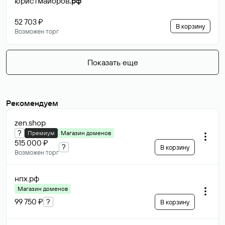
юристмайоров
.рф
52 703 ₽
В корзину
Возможен торг
Показать еще
Рекомендуем
zen
.shop
?
Премиум
Магазин доменов
515 000 ₽
?
В корзину
Возможен торг
нпх
.рф
Магазин доменов
99 750 ₽
?
В корзину