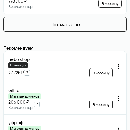
778 700 ₽
В корзину
Возможен торг
Показать еще
Рекомендуем
nebo
.shop
Премиум
27 725 ₽
?
В корзину
eilt
.ru
Магазин доменов
206 000 ₽
?
В корзину
Возможен торг
уфр
.рф
Магазин доменов