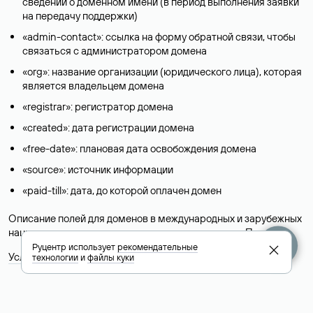
сведений о доменном имени (в период выполнения заявки
на передачу поддержки)
«admin-contact»: ссылка на форму обратной связи, чтобы
связаться с администратором домена
«org»: название организации (юридического лица), которая
является владельцем домена
«registrar»: регистратор домена
«created»: дата регистрации домена
«free-date»: плановая дата освобождения домена
«source»: источник информации
«paid-till»: дата, до которой оплачен домен
Описание полей для доменов в международных и зарубежных
национальных доменах представлены в разделе «
Помощь
».
Руцентр использует
рекомендательные
Условия использования Whois-сервиса
технологии
и
файлы куки