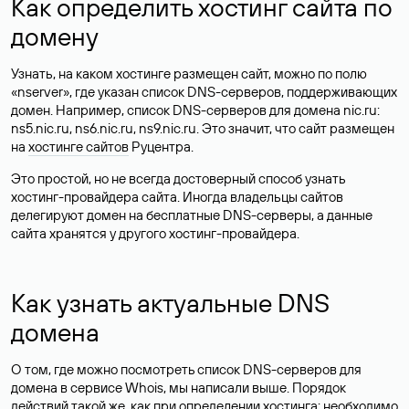
Как определить хостинг сайта по
домену
Узнать, на каком хостинге размещен сайт, можно по полю
«nserver», где указан список DNS-серверов, поддерживающих
домен. Например, список DNS-серверов для домена nic.ru:
ns5.nic.ru, ns6.nic.ru, ns9.nic.ru. Это значит, что сайт размещен
на
хостинге сайтов
Руцентра.
Это простой, но не всегда достоверный способ узнать
хостинг-провайдера сайта. Иногда владельцы сайтов
делегируют домен на бесплатные DNS-серверы, а данные
сайта хранятся у другого хостинг-провайдера.
Как узнать актуальные DNS
домена
О том, где можно посмотреть список DNS-серверов для
домена в сервисе Whois, мы написали выше. Порядок
действий такой же, как при определении хостинга: необходимо