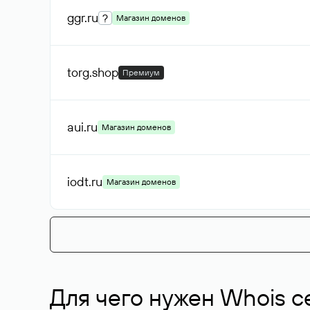
ggr
.ru
?
Магазин доменов
torg
.shop
Премиум
aui
.ru
Магазин доменов
iodt
.ru
Магазин доменов
Для чего нужен Whois с