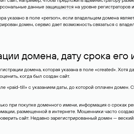
жит сайт, например, чтобы предложить администратору разм
персональные данные
защищаются
на уровне регистраторов 
атора указано в поле «person», если владельцем домена явля
истрирован домен, сервис дает возможность связаться с вла
ации домена, дату срока его
гистрации домена, которая указана в поле «created». Хотя д
оценить, когда был создан сайт.
 «paid-till» с указанием даты, до которой оплачен домен. 
лько при покупке доменного имени, информация о сроках р
ормации, размещенной в интернете. Мошенники часто созда
оверить сайт. Недавно зарегистрированный домен — веский