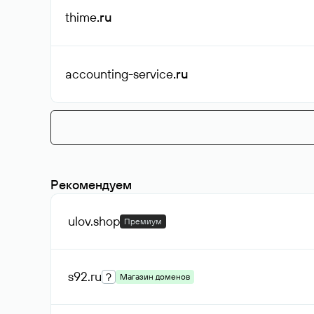
thime
.ru
accounting-service
.ru
Рекомендуем
ulov
.shop
Премиум
s92
.ru
?
Магазин доменов