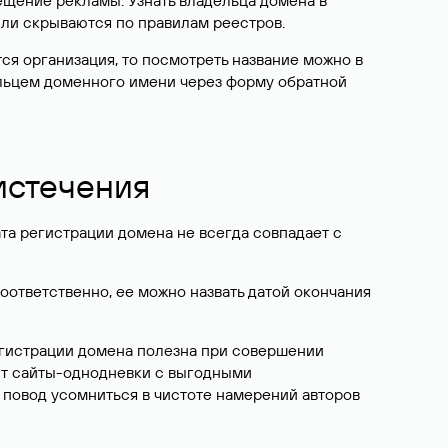
ещение рекламы. Узнать владельца домена в
или скрываются по правилам реестров.
ется организация, то посмотреть название можно в
дельцем доменного имени через форму обратной
 истечения
ата регистрации домена не всегда совпадает с
Соответственно, ее можно назвать датой окончания
егистрации домена полезна при совершении
ют сайты-однодневки с выгодными
 повод усомниться в чистоте намерений авторов