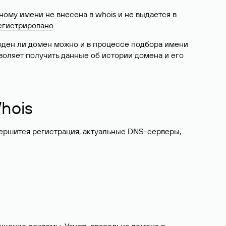
ому имени не внесена в whois и не выдается в
егистрировано
.
боден ли домен можно и в процессе подбора имени
воляет получить данные об истории домена и его
hois
вершится регистрация, актуальные DNS-серверы,