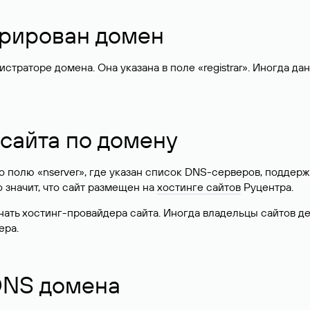
стрирован домен
раторе домена. Она указана в поле «registrar». Иногда да
 сайта по домену
 по полю «nserver», где указан список DNS-серверов, подд
 Это значит, что сайт размещен на
хостинге сайтов
Руцентра.
знать хостинг-провайдера сайта. Иногда владельцы сайтов 
ера.
 DNS домена