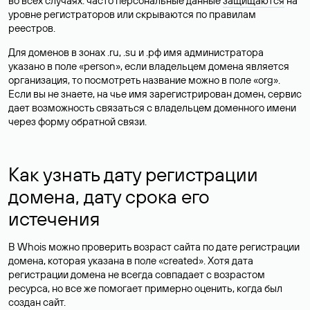
во всех случаях: часто персональные данные
защищаются
на
уровне регистраторов или скрываются по правилам
реестров.
Для доменов в зонах .ru, .su и .рф имя администратора
указано в поле «person», если владельцем домена является
организация, то посмотреть название можно в поле «org».
Если вы не знаете, на чье имя зарегистрирован домен, сервис
дает возможность связаться с владельцем доменного имени
через форму обратной связи.
Как узнать дату регистрации
домена, дату срока его
истечения
В Whois можно проверить возраст сайта по дате регистрации
домена, которая указана в поле «created». Хотя дата
регистрации домена не всегда совпадает с возрастом
ресурса, но все же помогает примерно оценить, когда был
создан сайт.