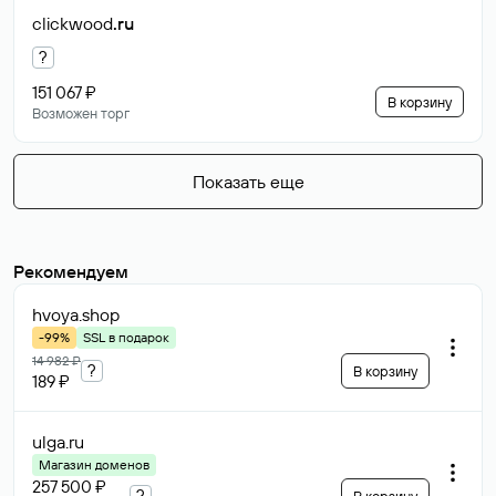
clickwood
.ru
?
151 067 ₽
В корзину
Возможен торг
Показать еще
Рекомендуем
hvoya
.shop
-99%
SSL в подарок
14 982 ₽
?
В корзину
189 ₽
ulga
.ru
Магазин доменов
257 500 ₽
?