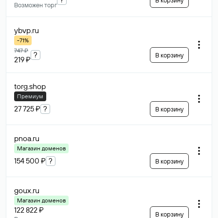
В корзину
Возможен торг
ybvp
.ru
-71%
747 ₽
?
В корзину
219 ₽
torg
.shop
Премиум
27 725 ₽
?
В корзину
pnoa
.ru
Магазин доменов
154 500 ₽
?
В корзину
goux
.ru
Магазин доменов
122 822 ₽
В корзину