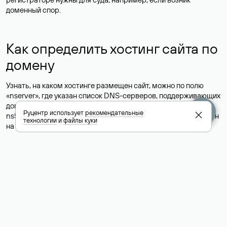
доменный спор.
Как определить хостинг сайта по
домену
Узнать, на каком хостинге размещен сайт, можно по полю
«nserver», где указан список DNS-серверов, поддерживающих
домен. Например, список DNS-серверов для домена nic.ru:
Руцентр использует
рекомендательные
ns5.nic.ru, ns6.nic.ru, ns9.nic.ru. Это значит, что сайт размещен
технологии
и
файлы куки
на
хостинге сайтов
Руцентра.
Это простой, но не всегда достоверный способ узнать
хостинг-провайдера сайта. Иногда владельцы сайтов
делегируют домен на бесплатные DNS-серверы, а данные
сайта хранятся у другого хостинг-провайдера.
Как узнать актуальные DNS