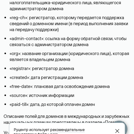
налогоплательщика-юридического лица, являющегося
администратором домена
«reg-ch»: регистратор, которому передается поддержка
сведений о доменном имени (в период выполнения заявки
на передачу поддержки)
«admin-contact»: ссылка на форму обратной связи, чтобы
связаться с администратором домена
«org»: название организации (юридического лица), которая
является владельцем домена
«registrar»: регистратор домена
«created»: дата регистрации домена
«free-date»: плановая дата освобождения домена
«source»: источник информации
«paid-till»: дата, до которой оплачен домен
Описание полей для доменов в международных и зарубежных
национальных доменах представлены в разделе «
Помощь
».
Руцентр использует
рекомендательные
Условия использования Whois-сервиса