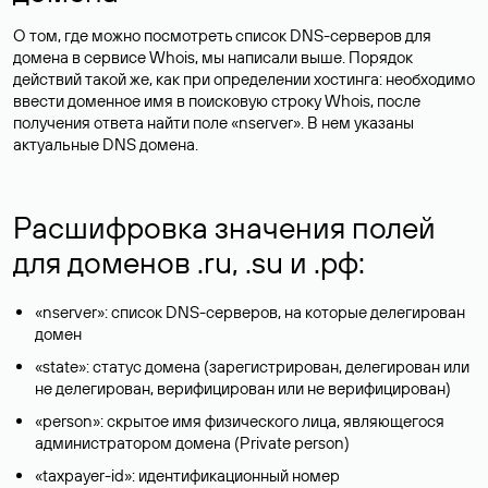
О том, где можно посмотреть список DNS-серверов для
домена в сервисе Whois, мы написали выше. Порядок
действий такой же, как при определении хостинга: необходимо
ввести доменное имя в поисковую строку Whois, после
получения ответа найти поле «nserver». В нем указаны
актуальные DNS домена.
Расшифровка значения полей
для доменов .ru, .su и .рф:
«nserver»: список DNS-серверов, на которые делегирован
домен
«state»: статус домена (зарегистрирован, делегирован или
не делегирован, верифицирован или не верифицирован)
«person»: скрытое имя физического лица, являющегося
администратором домена (Privatе person)
«taxpayer-id»: идентификационный номер