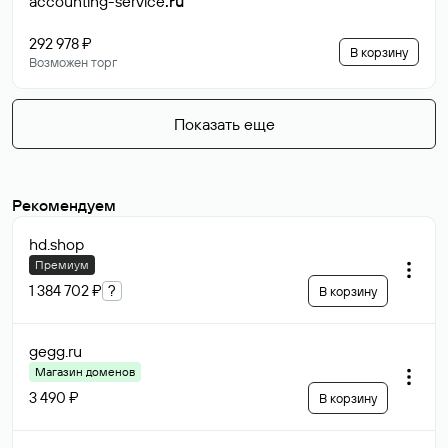
accounting-service
.ru
292 978 ₽
В корзину
Возможен торг
Показать еще
Рекомендуем
hd
.shop
Премиум
1 384 702 ₽
?
В корзину
gegg
.ru
Магазин доменов
3 490 ₽
В корзину