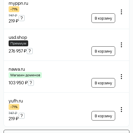
myppn
.ru
-71%
747 ₽
?
В корзину
219 ₽
usd
.shop
Премиум
276 957 ₽
?
В корзину
nawa
.ru
Магазин доменов
103 950 ₽
?
В корзину
yufh
.ru
-71%
747 ₽
?
В корзину
219 ₽