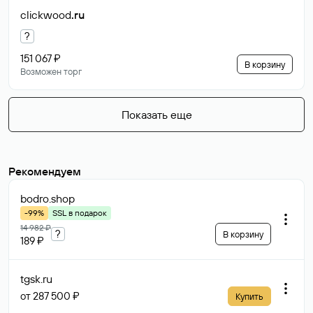
clickwood
.ru
?
151 067 ₽
В корзину
Возможен торг
Показать еще
Рекомендуем
bodro
.shop
-99%
SSL в подарок
14 982 ₽
?
В корзину
189 ₽
tgsk
.ru
от 287 500 ₽
Купить