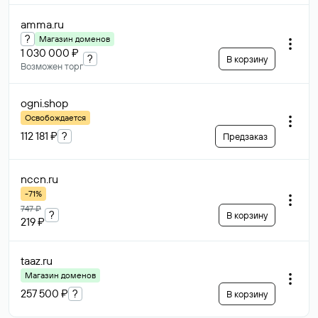
amma
.ru
?
Магазин доменов
1 030 000 ₽
?
В корзину
Возможен торг
ogni
.shop
Освобождается
112 181 ₽
?
Предзаказ
nccn
.ru
-71%
747 ₽
?
В корзину
219 ₽
taaz
.ru
Магазин доменов
257 500 ₽
?
В корзину