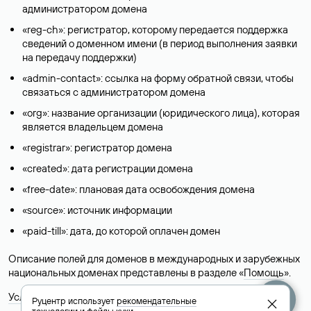
администратором домена
«reg-ch»: регистратор, которому передается поддержка
сведений о доменном имени (в период выполнения заявки
на передачу поддержки)
«admin-contact»: ссылка на форму обратной связи, чтобы
связаться с администратором домена
«org»: название организации (юридического лица), которая
является владельцем домена
«registrar»: регистратор домена
«created»: дата регистрации домена
«free-date»: плановая дата освобождения домена
«source»: источник информации
«paid-till»: дата, до которой оплачен домен
Описание полей для доменов в международных и зарубежных
национальных доменах представлены в разделе «
Помощь
».
Условия использования Whois-сервиса
Руцентр использует
рекомендательные