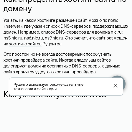
домену
Узнать, на каком хостинге размещен сайт, можно по полю
«nserver», где указан список DNS-серверов, поддерживающих
домен. Например, список DNS-серверов для домена nic.ru:
ns5.nic.ru, ns6.nic.ru, ns9.nic.ru. Это значит, что сайт размещен
на
хостинге сайтов
Руцентра.
Это простой, но не всегда достоверный способ узнать
хостинг-провайдера сайта. Иногда владельцы сайтов
делегируют домен на бесплатные DNS-серверы, а данные
сайта хранятся у другого хостинг-провайдера.
Руцентр использует
рекомендательные
технологии
и
файлы куки
Как узнать актуальные DNS
домена
О том, где можно посмотреть список DNS-серверов для
домена в сервисе Whois, мы написали выше. Порядок
действий такой же, как при определении хостинга: необходимо