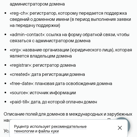
администратором домена
«reg-ch»: регистратор, которому передается поддержка
сведений о доменном имени (в период выполнения заявки
на передачу поддержки)
«admin-contact»: ссылка на форму обратной связи, чтобы
связаться с администратором домена
«org»: название организации (юридического лица), которая
является владельцем домена
«registrar»: регистратор домена
«created»: дата регистрации домена
«free-date»: плановая дата освобождения домена
«source»: источник информации
«paid-till»: дата, до которой оплачен домен
Описание полей для доменов в международных и зарубежных
национальных доменах представлены в разделе «
Помощь
».
Руцентр использует
рекомендательные
Условия использования Whois-сервиса
технологии
и
файлы куки