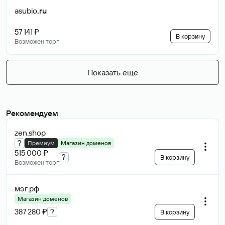
asubio
.ru
57 141 ₽
В корзину
Возможен торг
Показать еще
Рекомендуем
zen
.shop
?
Премиум
Магазин доменов
515 000 ₽
?
В корзину
Возможен торг
мэг
.рф
Магазин доменов
387 280 ₽
?
В корзину