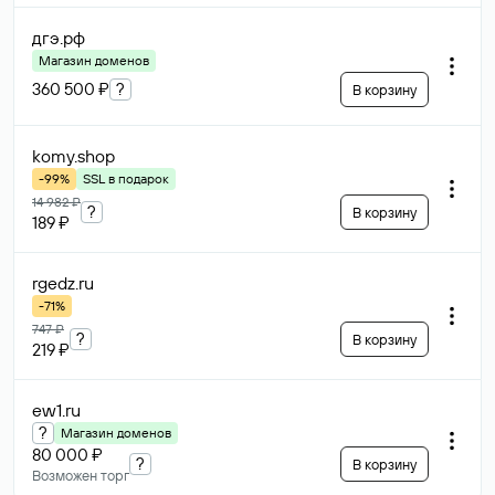
дгэ
.рф
Магазин доменов
360 500 ₽
?
В корзину
komy
.shop
-99%
SSL в подарок
14 982 ₽
?
В корзину
189 ₽
rgedz
.ru
-71%
747 ₽
?
В корзину
219 ₽
ew1
.ru
?
Магазин доменов
80 000 ₽
?
В корзину
Возможен торг