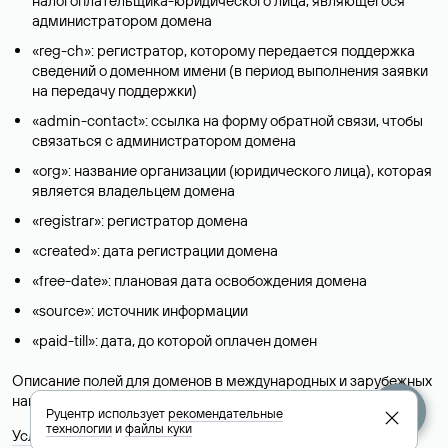
налогоплательщика-юридического лица, являющегося
администратором домена
«reg-ch»: регистратор, которому передается поддержка
сведений о доменном имени (в период выполнения заявки
на передачу поддержки)
«admin-contact»: ссылка на форму обратной связи, чтобы
связаться с администратором домена
«org»: название организации (юридического лица), которая
является владельцем домена
«registrar»: регистратор домена
«created»: дата регистрации домена
«free-date»: плановая дата освобождения домена
«source»: источник информации
«paid-till»: дата, до которой оплачен домен
Описание полей для доменов в международных и зарубежных
национальных доменах представлены в разделе «
Помощь
».
Руцентр использует
рекомендательные
технологии
и
файлы куки
Условия использования Whois-сервиса