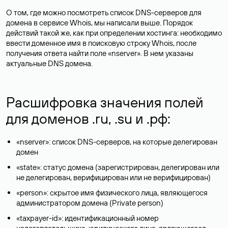
О том, где можно посмотреть список DNS-серверов для
домена в сервисе Whois, мы написали выше. Порядок
действий такой же, как при определении хостинга: необходимо
ввести доменное имя в поисковую строку Whois, после
получения ответа найти поле «nserver». В нем указаны
актуальные DNS домена.
Расшифровка значения полей
для доменов .ru, .su и .рф:
«nserver»: список DNS-серверов, на которые делегирован
домен
«state»: статус домена (зарегистрирован, делегирован или
не делегирован, верифицирован или не верифицирован)
«person»: скрытое имя физического лица, являющегося
администратором домена (Privatе person)
«taxpayer-id»: идентификационный номер