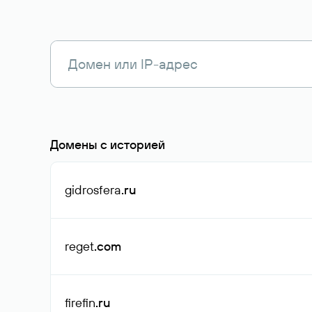
Домены с историей
gidrosfera
.ru
reget
.com
firefin
.ru