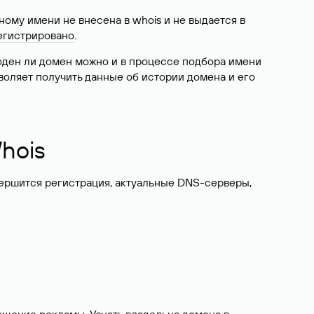
ому имени не внесена в whois и не выдается в
егистрировано
.
боден ли домен можно и в процессе подбора имени
воляет получить данные об истории домена и его
hois
вершится регистрация, актуальные DNS-серверы,