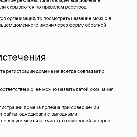
ещение рекламы. Узнать владельца домена в
или скрываются по правилам реестров.
ется организация, то посмотреть название можно в
дельцем доменного имени через форму обратной
 истечения
ата регистрации домена не всегда совпадает с
Соответственно, ее можно назвать датой окончания
егистрации домена полезна при совершении
ют сайты-однодневки с выгодными
 повод усомниться в чистоте намерений авторов