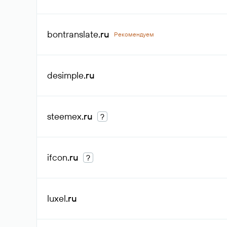
bontranslate
.ru
Рекомендуем
desimple
.ru
steemex
.ru
?
ifcon
.ru
?
luxel
.ru