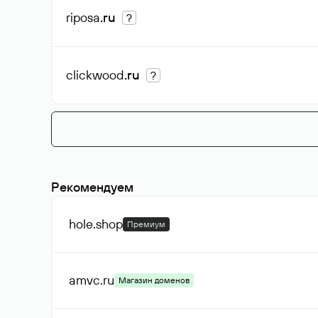
riposa
.ru
?
clickwood
.ru
?
Рекомендуем
hole
.shop
Премиум
amvc
.ru
Магазин доменов