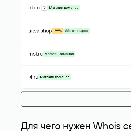
dkr
.ru
?
Магазин доменов
aiwa
.shop
-99%
SSL в подарок
mol
.ru
Магазин доменов
l4
.ru
Магазин доменов
Для чего нужен Whois с