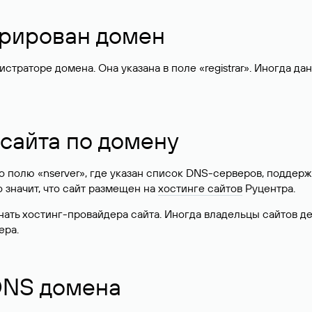
стрирован домен
раторе домена. Она указана в поле «registrar». Иногда да
 сайта по домену
 по полю «nserver», где указан список DNS-серверов, подд
 Это значит, что сайт размещен на
хостинге сайтов
Руцентра.
знать хостинг-провайдера сайта. Иногда владельцы сайтов 
ера.
 DNS домена