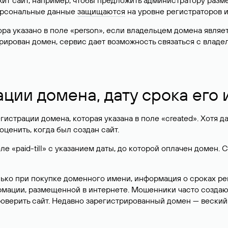
жит сайт, например, чтобы предложить администратору разм
персональные данные
защищаются
на уровне регистраторов 
атора указано в поле «person», если владельцем домена явля
истрирован домен, сервис дает возможность связаться с вла
ации домена, дату срока его
гистрации домена, которая указана в поле «created». Хотя д
оценить, когда был создан сайт.
 «paid-till» с указанием даты, до которой оплачен домен. 
лько при покупке доменного имени, информация о сроках р
ормации, размещенной в интернете. Мошенники часто созда
оверить сайт. Недавно зарегистрированный домен — веский