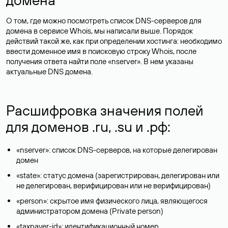
О том, где можно посмотреть список DNS-серверов для
домена в сервисе Whois, мы написали выше. Порядок
действий такой же, как при определении хостинга: необходимо
ввести доменное имя в поисковую строку Whois, после
получения ответа найти поле «nserver». В нем указаны
актуальные DNS домена.
Расшифровка значения полей
для доменов .ru, .su и .рф:
«nserver»: список DNS-серверов, на которые делегирован
домен
«state»: статус домена (зарегистрирован, делегирован или
не делегирован, верифицирован или не верифицирован)
«person»: скрытое имя физического лица, являющегося
администратором домена (Privatе person)
«taxpayer-id»: идентификационный номер