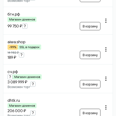
Возможен торг
бгн
.рф
Магазин доменов
99 750 ₽
?
В корзину
aiwa
.shop
-99%
SSL в подарок
14 982 ₽
?
В корзину
189 ₽
сч
.рф
?
Магазин доменов
3 089 999 ₽
?
В корзину
Возможен торг
dhtk
.ru
Магазин доменов
206 000 ₽
?
В корзину
Возможен торг