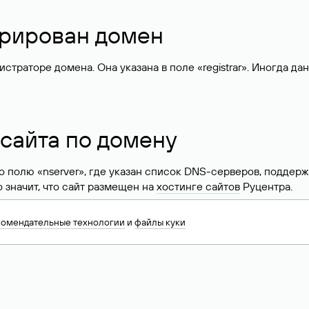
стрирован домен
раторе домена. Она указана в поле «registrar». Иногда да
 сайта по домену
 по полю «nserver», где указан список DNS-серверов, подд
 Это значит, что сайт размещен на
хостинге сайтов
Руцентра.
знать хостинг-провайдера сайта. Иногда владельцы сайтов 
комендательные технологии
и
файлы куки
ера.
 DNS домена