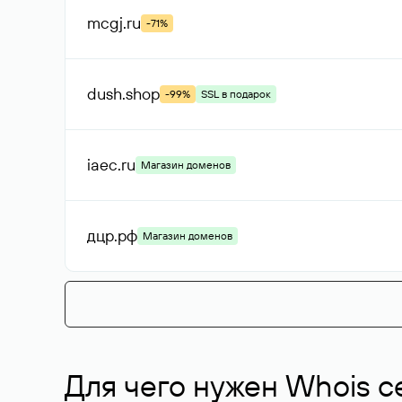
mcgj
.ru
-71%
dush
.shop
-99%
SSL в подарок
iaec
.ru
Магазин доменов
дцр
.рф
Магазин доменов
Для чего нужен Whois с