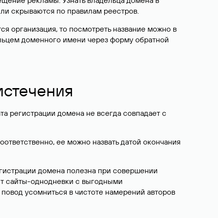
ещение рекламы. Узнать владельца домена в
или скрываются по правилам реестров.
ется организация, то посмотреть название можно в
дельцем доменного имени через форму обратной
 истечения
ата регистрации домена не всегда совпадает с
Соответственно, ее можно назвать датой окончания
егистрации домена полезна при совершении
ют сайты-однодневки с выгодными
 повод усомниться в чистоте намерений авторов