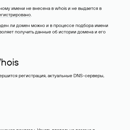
ому имени не внесена в whois и не выдается в
егистрировано
.
боден ли домен можно и в процессе подбора имени
воляет получить данные об истории домена и его
hois
вершится регистрация, актуальные DNS-серверы,