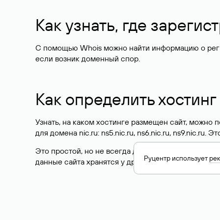
Как узнать, где зареги
С помощью Whois можно найти информацию о регист
если возник доменный спор.
Как определить хостинг
Узнать, на каком хостинге размещен сайт, можно
для домена nic.ru: ns5.nic.ru, ns6.nic.ru, ns9.nic.ru.
Это простой, но не всегда достоверный способ у
Руцентр использует
ре
данные сайта хранятся у другого хостинг-провайд
Как узнать актуальные