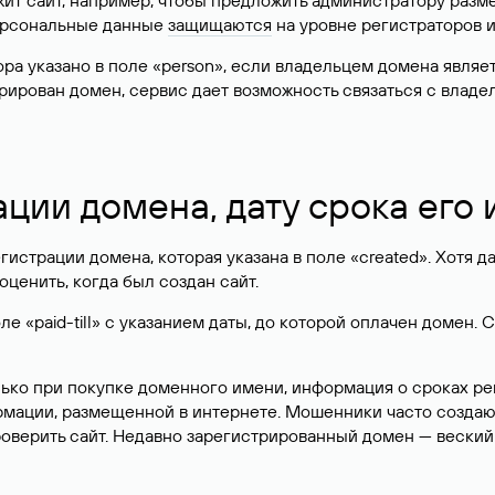
жит сайт, например, чтобы предложить администратору разм
персональные данные
защищаются
на уровне регистраторов 
атора указано в поле «person», если владельцем домена явля
истрирован домен, сервис дает возможность связаться с вла
ации домена, дату срока его
гистрации домена, которая указана в поле «created». Хотя д
оценить, когда был создан сайт.
 «paid-till» с указанием даты, до которой оплачен домен. 
лько при покупке доменного имени, информация о сроках р
ормации, размещенной в интернете. Мошенники часто созда
оверить сайт. Недавно зарегистрированный домен — веский