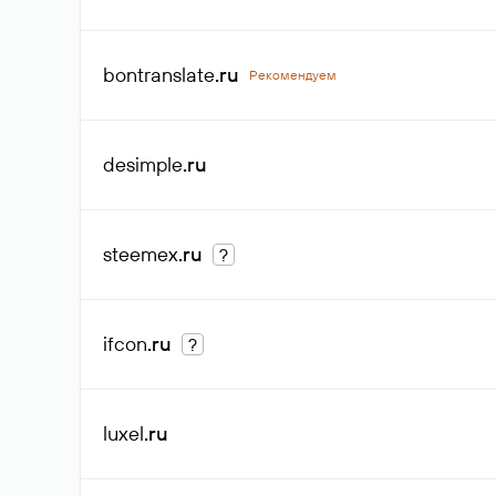
bontranslate
.ru
Рекомендуем
desimple
.ru
steemex
.ru
?
ifcon
.ru
?
luxel
.ru