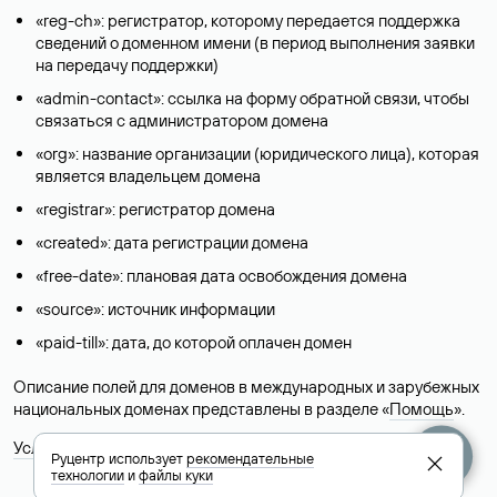
«reg-ch»: регистратор, которому передается поддержка
сведений о доменном имени (в период выполнения заявки
на передачу поддержки)
«admin-contact»: ссылка на форму обратной связи, чтобы
связаться с администратором домена
«org»: название организации (юридического лица), которая
является владельцем домена
«registrar»: регистратор домена
«created»: дата регистрации домена
«free-date»: плановая дата освобождения домена
«source»: источник информации
«paid-till»: дата, до которой оплачен домен
Описание полей для доменов в международных и зарубежных
национальных доменах представлены в разделе «
Помощь
».
Условия использования Whois-сервиса
Руцентр использует
рекомендательные
технологии
и
файлы куки