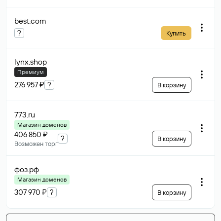
best
.com
?
Купить
lynx
.shop
Премиум
276 957 ₽
?
В корзину
773
.ru
Магазин доменов
406 850 ₽
?
В корзину
Возможен торг
фоз
.рф
Магазин доменов
307 970 ₽
?
В корзину