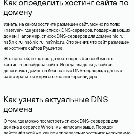
Как определить хостинг сайта по
домену
Узнать, на каком хостинге размещен сайт, можно по полю
«nserver», где указан список DNS-серверов, поддерживающих
домен. Например, список DNS-серверов для домена nic.ru:
ns5.nic.ru, ns6.nic.ru, ns9.nic.ru. Это значит, что сайт размещен
на
хостинге сайтов
Руцентра.
Это простой, но не всегда достоверный способ узнать
хостинг-провайдера сайта. Иногда владельцы сайтов
делегируют домен на бесплатные DNS-серверы, а данные
сайта хранятся у другого хостинг-провайдера.
Как узнать актуальные DNS
домена
О том, где можно посмотреть список DNS-серверов для
домена в сервисе Whois, мы написали выше. Порядок
действий такой же, как при определении хостинга: необходимо