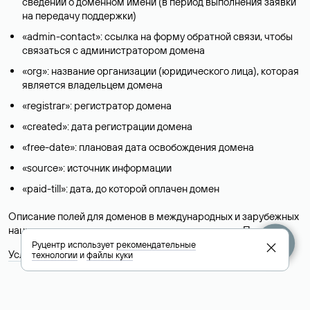
сведений о доменном имени (в период выполнения заявки
на передачу поддержки)
«admin-contact»: ссылка на форму обратной связи, чтобы
связаться с администратором домена
«org»: название организации (юридического лица), которая
является владельцем домена
«registrar»: регистратор домена
«created»: дата регистрации домена
«free-date»: плановая дата освобождения домена
«source»: источник информации
«paid-till»: дата, до которой оплачен домен
Описание полей для доменов в международных и зарубежных
национальных доменах представлены в разделе «
Помощь
».
Руцентр использует
рекомендательные
Условия использования Whois-сервиса
технологии
и
файлы куки