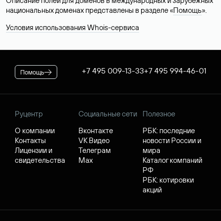
Описание полей для доменов в международных и зарубежных
национальных доменах представлены в разделе «
Помощь
».
Условия использования Whois-сервиса
+7 495 009-13-33
+7 495 994-46-01
Помощь
Руцентр
Социальные сети
Полезное
О компании
Вконтакте
РБК: последние
Контакты
VK Видео
новости России и
Лицензии и
Телеграм
мира
свидетельства
Max
Каталог компаний
РФ
РБК: котировки
акций