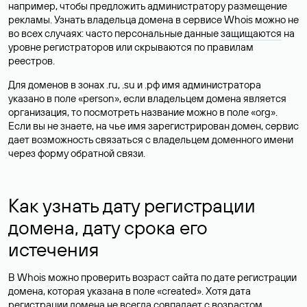
например, чтобы предложить администратору размещение
рекламы. Узнать владельца домена в сервисе Whois можно не
во всех случаях: часто персональные данные
защищаются
на
уровне регистраторов или скрываются по правилам
реестров.
Для доменов в зонах .ru, .su и .рф имя администратора
указано в поле «person», если владельцем домена является
организация, то посмотреть название можно в поле «org».
Если вы не знаете, на чье имя зарегистрирован домен, сервис
дает возможность связаться с владельцем доменного имени
через форму обратной связи.
Как узнать дату регистрации
домена, дату срока его
истечения
В Whois можно проверить возраст сайта по дате регистрации
домена, которая указана в поле «created». Хотя дата
регистрации домена не всегда совпадает с возрастом