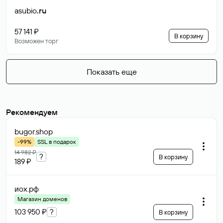
asubio
.ru
57 141 ₽
В корзину
Возможен торг
Показать еще
Рекомендуем
bugor
.shop
-99%
SSL в подарок
14 982 ₽
?
В корзину
189 ₽
иох
.рф
Магазин доменов
103 950 ₽
?
В корзину