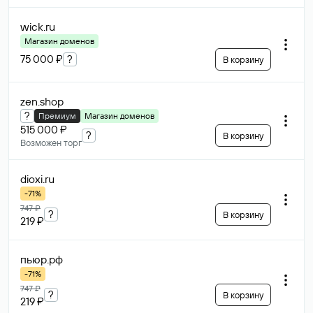
wick
.ru
Магазин доменов
75 000 ₽
?
В корзину
zen
.shop
?
Премиум
Магазин доменов
515 000 ₽
?
В корзину
Возможен торг
dioxi
.ru
-71%
747 ₽
?
В корзину
219 ₽
пьюр
.рф
-71%
747 ₽
?
В корзину
219 ₽