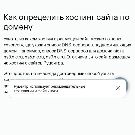
Как определить хостинг сайта по
домену
Узнать, на каком хостинге размещен сайт, можно по полю
«nserver», где указан список DNS-серверов, поддерживающих
домен. Например, список DNS-серверов для домена nic.ru:
ns5.nic.ru, ns6.nic.ru, ns9.nic.ru. Это значит, что сайт размещен
на
хостинге сайтов
Руцентра.
Это простой, но не всегда достоверный способ узнать
хостинг-провайдера сайта. Иногда владельцы сайтов
делегируют домен на бесплатные DNS-серверы, а данные
Руцентр использует
рекомендательные
технологии
и
файлы куки
сайта хранятся у другого хостинг-провайдера.
Как узнать актуальные DNS
домена