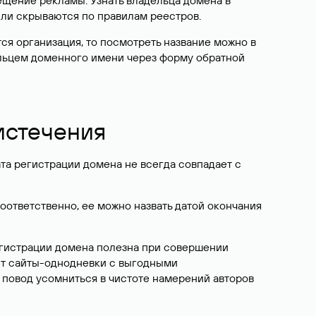
ещение рекламы. Узнать владельца домена в
или скрываются по правилам реестров.
ется организация, то посмотреть название можно в
дельцем доменного имени через форму обратной
 истечения
ата регистрации домена не всегда совпадает с
Соответственно, ее можно назвать датой окончания
егистрации домена полезна при совершении
ют сайты-однодневки с выгодными
 повод усомниться в чистоте намерений авторов