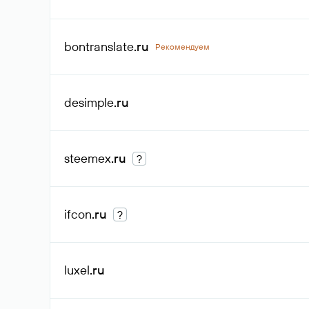
bontranslate
.ru
Рекомендуем
desimple
.ru
steemex
.ru
?
ifcon
.ru
?
luxel
.ru