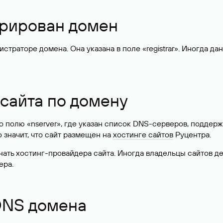
стрирован домен
раторе домена. Она указана в поле «registrar». Иногда да
 сайта по домену
 по полю «nserver», где указан список DNS-серверов, подд
 Это значит, что сайт размещен на
хостинге сайтов
Руцентра.
знать хостинг-провайдера сайта. Иногда владельцы сайтов 
ера.
 DNS домена