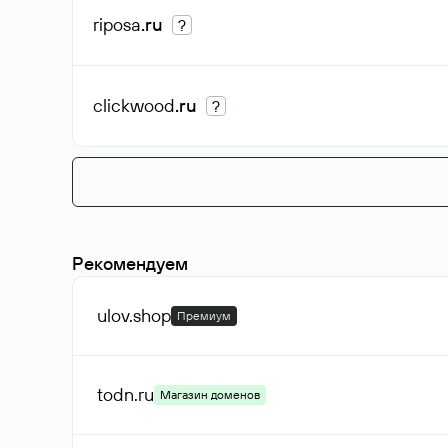
riposa
.ru
?
clickwood
.ru
?
Рекомендуем
ulov
.shop
Премиум
todn
.ru
Магазин доменов