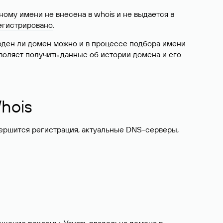
ому имени не внесена в whois и не выдается в
егистрировано
.
боден ли домен можно и в процессе подбора имени
воляет получить данные об истории домена и его
hois
вершится регистрация, актуальные DNS-серверы,