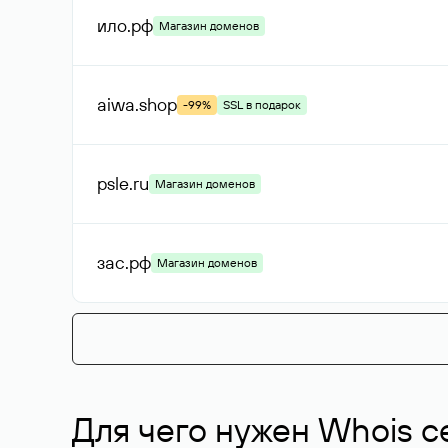
ило
.рф
Магазин доменов
aiwa
.shop
-99%
SSL в подарок
psle
.ru
Магазин доменов
зас
.рф
Магазин доменов
Для чего нужен Whois с