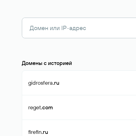
Домены с историей
gidrosfera
.ru
reget
.com
firefin
.ru