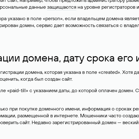
жит сайт, например, чтобы предложить администратору разм
персональные данные
защищаются
на уровне регистраторов 
атора указано в поле «person», если владельцем домена явля
истрирован домен, сервис дает возможность связаться с вла
ации домена, дату срока его
гистрации домена, которая указана в поле «created». Хотя д
оценить, когда был создан сайт.
 «paid-till» с указанием даты, до которой оплачен домен. 
лько при покупке доменного имени, информация о сроках р
ормации, размещенной в интернете. Мошенники часто созда
оверить сайт. Недавно зарегистрированный домен — веский