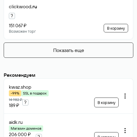
clickwood
.ru
?
151 067 ₽
В корзину
Возможен торг
Показать еще
Рекомендуем
kwaz
.shop
-99%
SSL в подарок
14 982 ₽
?
В корзину
189 ₽
aidk
.ru
Магазин доменов
206 000 ₽
?