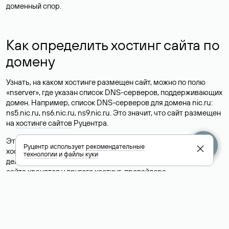
доменный спор.
Как определить хостинг сайта по
домену
Узнать, на каком хостинге размещен сайт, можно по полю
«nserver», где указан список DNS-серверов, поддерживающих
домен. Например, список DNS-серверов для домена nic.ru:
ns5.nic.ru, ns6.nic.ru, ns9.nic.ru. Это значит, что сайт размещен
на
хостинге сайтов
Руцентра.
Это простой, но не всегда достоверный способ узнать
Руцентр использует
рекомендательные
хостинг-провайдера сайта. Иногда владельцы сайтов
технологии
и
файлы куки
делегируют домен на бесплатные DNS-серверы, а данные
сайта хранятся у другого хостинг-провайдера.
Как узнать актуальные DNS
домена