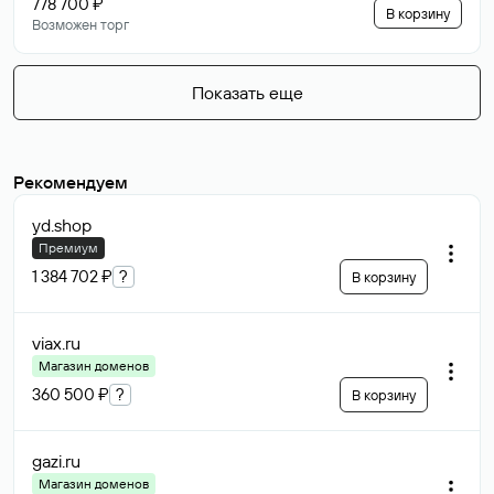
778 700 ₽
В корзину
Возможен торг
Показать еще
Рекомендуем
yd
.shop
Премиум
1 384 702 ₽
?
В корзину
viax
.ru
Магазин доменов
360 500 ₽
?
В корзину
gazi
.ru
Магазин доменов