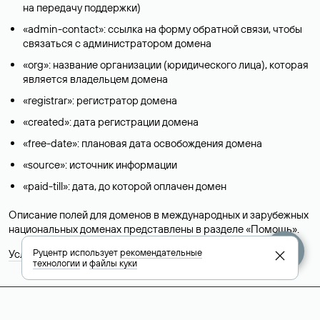
на передачу поддержки)
«admin-contact»: ссылка на форму обратной связи, чтобы
связаться с администратором домена
«org»: название организации (юридического лица), которая
является владельцем домена
«registrar»: регистратор домена
«created»: дата регистрации домена
«free-date»: плановая дата освобождения домена
«source»: источник информации
«paid-till»: дата, до которой оплачен домен
Описание полей для доменов в международных и зарубежных
национальных доменах представлены в разделе «
Помощь
».
Руцентр использует
рекомендательные
Условия использования Whois-сервиса
технологии
и
файлы куки
+7 495 009-13-33
+7 495 994-46-01
Помощь