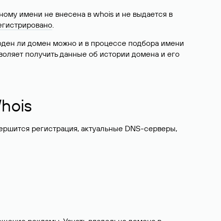
ому имени не внесена в whois и не выдается в
егистрировано
.
боден ли домен можно и в процессе подбора имени
воляет получить данные об истории домена и его
hois
вершится регистрация, актуальные DNS-серверы,