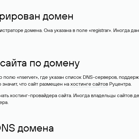
стрирован домен
раторе домена. Она указана в поле «registrar». Иногда да
 сайта по домену
 по полю «nserver», где указан список DNS-серверов, подд
 Это значит, что сайт размещен на
хостинге сайтов
Руцентра.
знать хостинг-провайдера сайта. Иногда владельцы сайтов 
ера.
 DNS домена