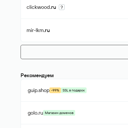
clickwood
.ru
?
mir-lkm
.ru
Рекомендуем
guip
.shop
-99%
SSL в подарок
golo
.ru
Магазин доменов