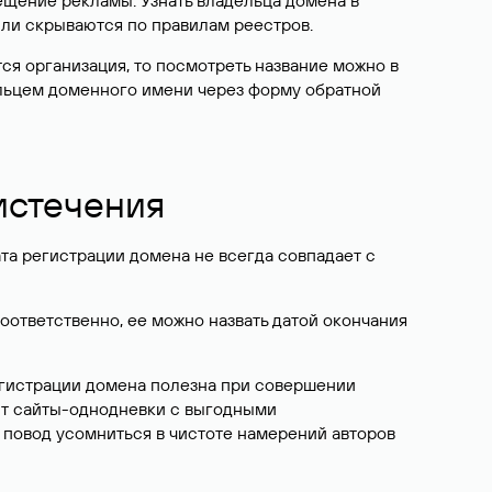
ещение рекламы. Узнать владельца домена в
или скрываются по правилам реестров.
ется организация, то посмотреть название можно в
дельцем доменного имени через форму обратной
 истечения
ата регистрации домена не всегда совпадает с
Соответственно, ее можно назвать датой окончания
егистрации домена полезна при совершении
ют сайты-однодневки с выгодными
 повод усомниться в чистоте намерений авторов