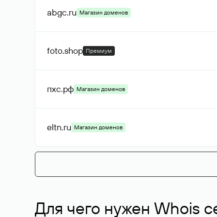
abgc
.ru
Магазин доменов
foto
.shop
Премиум
пхс
.рф
Магазин доменов
eltn
.ru
Магазин доменов
Для чего нужен Whois с