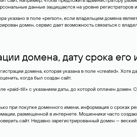
жит сайт, например, чтобы предложить администратору разм
персональные данные
защищаются
на уровне регистраторов 
атора указано в поле «person», если владельцем домена явля
истрирован домен, сервис дает возможность связаться с вла
ации домена, дату срока его
гистрации домена, которая указана в поле «created». Хотя д
оценить, когда был создан сайт.
 «paid-till» с указанием даты, до которой оплачен домен. 
лько при покупке доменного имени, информация о сроках р
ормации, размещенной в интернете. Мошенники часто созда
оверить сайт. Недавно зарегистрированный домен — веский