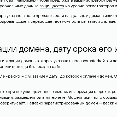
жит сайт, например, чтобы предложить администратору разм
персональные данные
защищаются
на уровне регистраторов 
атора указано в поле «person», если владельцем домена явля
истрирован домен, сервис дает возможность связаться с вла
ации домена, дату срока его
гистрации домена, которая указана в поле «created». Хотя д
оценить, когда был создан сайт.
 «paid-till» с указанием даты, до которой оплачен домен. 
лько при покупке доменного имени, информация о сроках р
ормации, размещенной в интернете. Мошенники часто созда
оверить сайт. Недавно зарегистрированный домен — веский