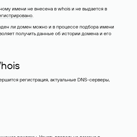
ому имени не внесена в whois и не выдается в
егистрировано
.
боден ли домен можно и в процессе подбора имени
воляет получить данные об истории домена и его
hois
вершится регистрация, актуальные DNS-серверы,