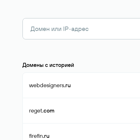
Домены с историей
webdesigners
.ru
reget
.com
firefin
.ru