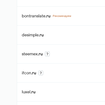
bontranslate
.ru
Рекомендуем
desimple
.ru
steemex
.ru
?
ifcon
.ru
?
luxel
.ru