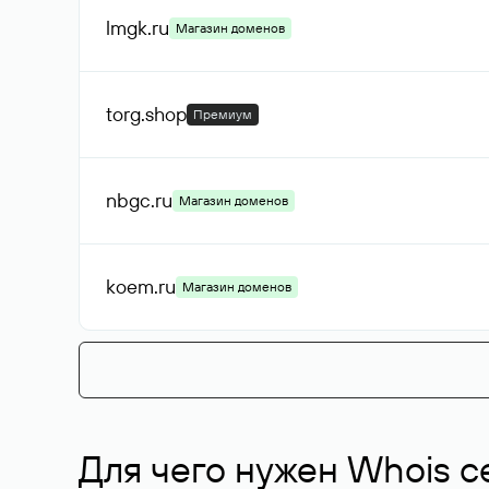
lmgk
.ru
Магазин доменов
torg
.shop
Премиум
nbgc
.ru
Магазин доменов
koem
.ru
Магазин доменов
Для чего нужен Whois с