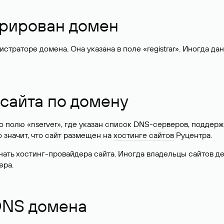
стрирован домен
раторе домена. Она указана в поле «registrar». Иногда да
 сайта по домену
 по полю «nserver», где указан список DNS-серверов, подд
 Это значит, что сайт размещен на
хостинге сайтов
Руцентра.
знать хостинг-провайдера сайта. Иногда владельцы сайтов 
ера.
 DNS домена