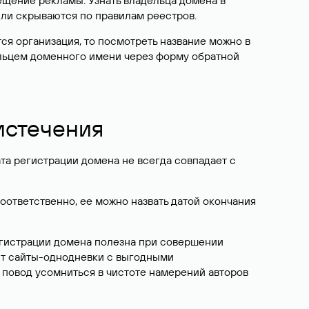
ещение рекламы. Узнать владельца домена в
или скрываются по правилам реестров.
ется организация, то посмотреть название можно в
дельцем доменного имени через форму обратной
 истечения
ата регистрации домена не всегда совпадает с
Соответственно, ее можно назвать датой окончания
егистрации домена полезна при совершении
ют сайты-однодневки с выгодными
 повод усомниться в чистоте намерений авторов