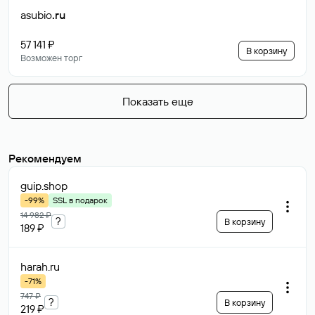
asubio
.ru
57 141 ₽
В корзину
Возможен торг
Показать еще
Рекомендуем
guip
.shop
-99%
SSL в подарок
14 982 ₽
?
В корзину
189 ₽
harah
.ru
-71%
747 ₽
?
В корзину
219 ₽