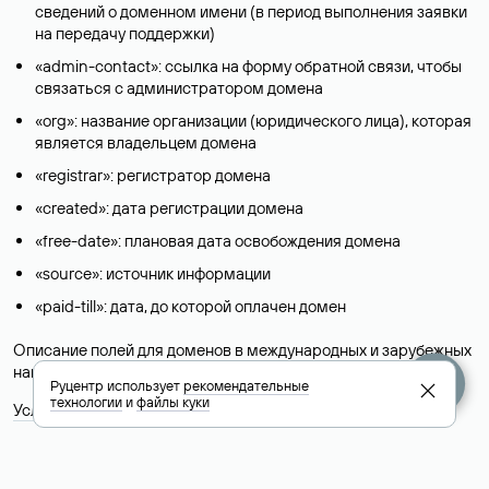
сведений о доменном имени (в период выполнения заявки
на передачу поддержки)
«admin-contact»: ссылка на форму обратной связи, чтобы
связаться с администратором домена
«org»: название организации (юридического лица), которая
является владельцем домена
«registrar»: регистратор домена
«created»: дата регистрации домена
«free-date»: плановая дата освобождения домена
«source»: источник информации
«paid-till»: дата, до которой оплачен домен
Описание полей для доменов в международных и зарубежных
национальных доменах представлены в разделе «
Помощь
».
Руцентр использует
рекомендательные
технологии
и
файлы куки
Условия использования Whois-сервиса