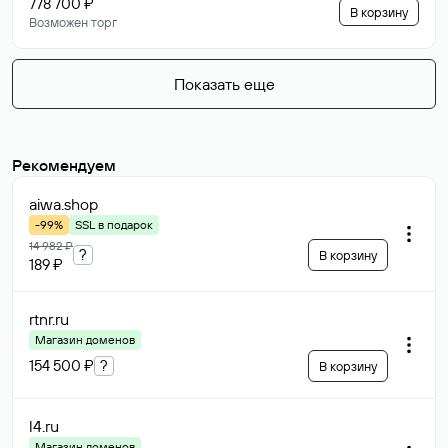
778 700 ₽
В корзину
Возможен торг
Показать еще
Рекомендуем
aiwa
.shop
-99%
SSL в подарок
14 982 ₽
?
В корзину
189 ₽
rtnr
.ru
Магазин доменов
154 500 ₽
?
В корзину
l4
.ru
Магазин доменов