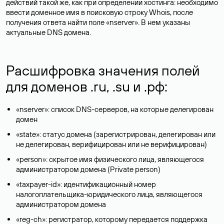
действий такой же, как при определении хостинга: необходимо
ввести доменное имя в поисковую строку Whois, после
получения ответа найти поле «nserver». В нем указаны
актуальные DNS домена.
Расшифровка значения полей
для доменов .ru, .su и .рф:
«nserver»: список DNS-серверов, на которые делегирован
домен
«state»: статус домена (зарегистрирован, делегирован или
не делегирован, верифицирован или не верифицирован)
«person»: скрытое имя физического лица, являющегося
администратором домена (Privatе person)
«taxpayer-id»: идентификационный номер
налогоплательщика-юридического лица, являющегося
администратором домена
«reg-ch»: регистратор, которому передается поддержка