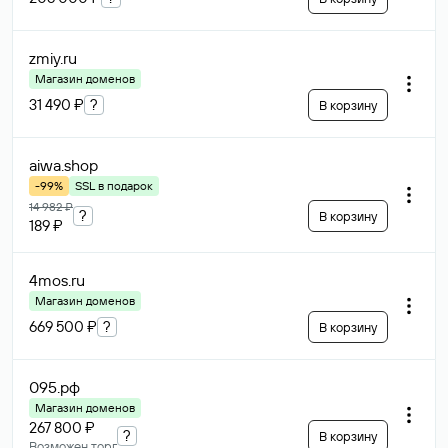
zmiy
.ru
Магазин доменов
31 490 ₽
?
В корзину
aiwa
.shop
-99%
SSL в подарок
14 982 ₽
?
В корзину
189 ₽
4mos
.ru
Магазин доменов
669 500 ₽
?
В корзину
095
.рф
Магазин доменов
267 800 ₽
?
В корзину
Возможен торг