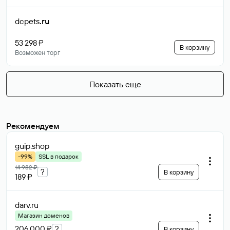
dcpets
.ru
53 298 ₽
В корзину
Возможен торг
Показать еще
Рекомендуем
guip
.shop
-99%
SSL в подарок
14 982 ₽
?
В корзину
189 ₽
darv
.ru
Магазин доменов
206 000 ₽
?
В корзину