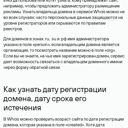
Иногда пользователи хотят узнать, кому принадлежит сайт,
например, чтобы предложить администратору размещение
рекламы. Узнать владельца домена в сервисе Whois можно не
во всех случаях: часто персональные данные
защищаются
на
уровне регистраторов или скрываются по правилам
реестров.
Для доменов в зонах .ru, .su и .рф имя администратора
указано в поле «person», если владельцем домена является
организация, то посмотреть название можно в поле «org».
Если вы не знаете, на чье имя зарегистрирован домен, сервис
дает возможность связаться с владельцем доменного имени
через форму обратной связи.
Как узнать дату регистрации
домена, дату срока его
истечения
В Whois можно проверить возраст сайта по дате регистрации
домена, которая указана в поле «created». Хотя дата