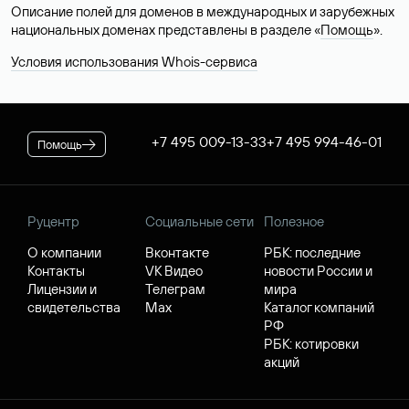
Описание полей для доменов в международных и зарубежных
национальных доменах представлены в разделе «
Помощь
».
Условия использования Whois-сервиса
+7 495 009-13-33
+7 495 994-46-01
Помощь
Руцентр
Социальные сети
Полезное
О компании
Вконтакте
РБК: последние
Контакты
VK Видео
новости России и
Лицензии и
Телеграм
мира
свидетельства
Max
Каталог компаний
РФ
РБК: котировки
акций