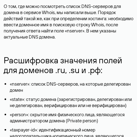
О том, где можно посмотреть список DNS-серверов для
домена в сервисе Whois, мы написали выше. Порядок
действий такой же, как при определении хостинга: необходимо
ввести доменное имя в поисковую строку Whois, после
получения ответа найти поле «nserver». В нем указаны
актуальные DNS домена.
Расшифровка значения полей
для доменов .ru, .su и .рф:
«nserver»: список DNS-серверов, на которые делегирован
домен
«state»: статус домена (зарегистрирован, делегирован или
не делегирован, верифицирован или не верифицирован)
«person»: скрытое имя физического лица, являющегося
администратором домена (Privatе person)
«taxpayer-id»: идентификационный номер
налогоплательщика-юридического лица, являющегося