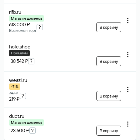
rifb
.ru
Магазин доменов
618 000 ₽
?
В корзину
Возможен торг
hole
.shop
Премиум
138 542 ₽
?
В корзину
weazl
.ru
-71%
747 ₽
?
В корзину
219 ₽
duct
.ru
Магазин доменов
123 600 ₽
?
В корзину