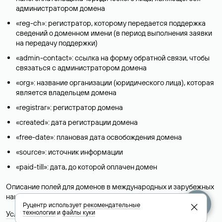
администратором домена
«reg-ch»: регистратор, которому передается поддержка
сведений о доменном имени (в период выполнения заявки
на передачу поддержки)
«admin-contact»: ссылка на форму обратной связи, чтобы
связаться с администратором домена
«org»: название организации (юридического лица), которая
является владельцем домена
«registrar»: регистратор домена
«created»: дата регистрации домена
«free-date»: плановая дата освобождения домена
«source»: источник информации
«paid-till»: дата, до которой оплачен домен
Описание полей для доменов в международных и зарубежных
национальных доменах представлены в разделе «
Помощь
».
Руцентр использует
рекомендательные
технологии
и
файлы куки
Условия использования Whois-сервиса