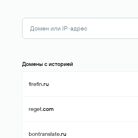
Домены с историей
firefin
.ru
reget
.com
bontranslate
.ru