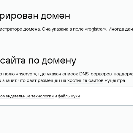
стрирован домен
раторе домена. Она указана в поле «registrar». Иногда да
 сайта по домену
 по полю «nserver», где указан список DNS-серверов, подд
 Это значит, что сайт размещен на
хостинге сайтов
Руцентра.
знать хостинг-провайдера сайта. Иногда владельцы сайтов 
комендательные технологии
и
файлы куки
ера.
 DNS домена