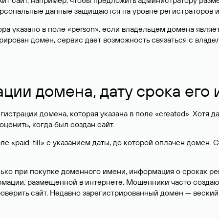
жит сайт, например, чтобы предложить администратору разм
персональные данные
защищаются
на уровне регистраторов 
атора указано в поле «person», если владельцем домена явля
истрирован домен, сервис дает возможность связаться с вла
ации домена, дату срока его
гистрации домена, которая указана в поле «created». Хотя д
оценить, когда был создан сайт.
 «paid-till» с указанием даты, до которой оплачен домен. 
лько при покупке доменного имени, информация о сроках р
ормации, размещенной в интернете. Мошенники часто созда
оверить сайт. Недавно зарегистрированный домен — веский