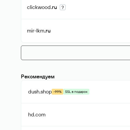
clickwood
.ru
?
mir-lkm
.ru
Рекомендуем
dush
.shop
-99%
SSL в подарок
hd
.com