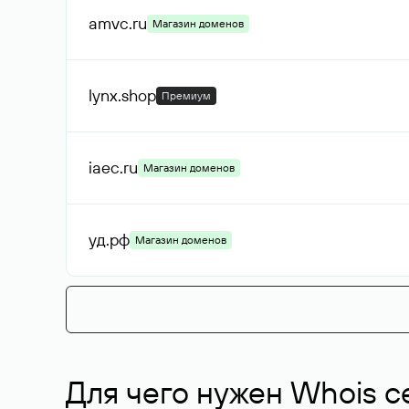
amvc
.ru
Магазин доменов
lynx
.shop
Премиум
iaec
.ru
Магазин доменов
уд
.рф
Магазин доменов
Для чего нужен Whois с