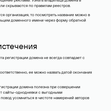
ещение рекламы. Узнать владельца домена в
или скрываются по правилам реестров.
ется организация, то посмотреть название можно в
дельцем доменного имени через форму обратной
 истечения
ата регистрации домена не всегда совпадает с
Соответственно, ее можно назвать датой окончания
егистрации домена полезна при совершении
ют сайты-однодневки с выгодными
 повод усомниться в чистоте намерений авторов