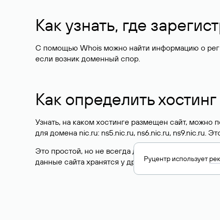
Как узнать, где зареги
С помощью Whois можно найти информацию о регист
если возник доменный спор.
Как определить хостинг
Узнать, на каком хостинге размещен сайт, можно
для домена nic.ru: ns5.nic.ru, ns6.nic.ru, ns9.nic.ru.
Это простой, но не всегда достоверный способ у
Руцентр использует
ре
данные сайта хранятся у другого хостинг-провайд
Как узнать актуальные