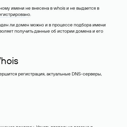
ому имени не внесена в whois и не выдается в
егистрировано
.
боден ли домен можно и в процессе подбора имени
воляет получить данные об истории домена и его
hois
вершится регистрация, актуальные DNS-серверы,