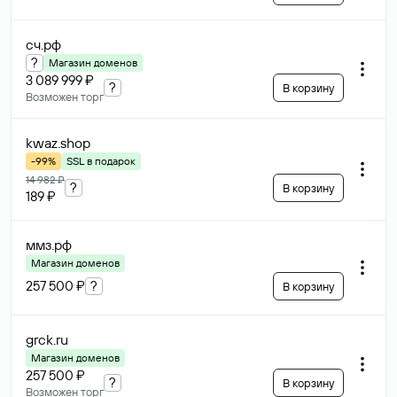
сч
.рф
?
Магазин доменов
3 089 999 ₽
?
В корзину
Возможен торг
kwaz
.shop
-99%
SSL в подарок
14 982 ₽
?
В корзину
189 ₽
ммз
.рф
Магазин доменов
257 500 ₽
?
В корзину
grck
.ru
Магазин доменов
257 500 ₽
?
В корзину
Возможен торг