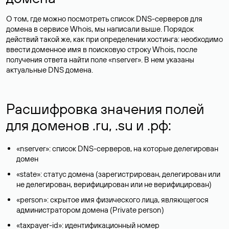
О том, где можно посмотреть список DNS-серверов для
домена в сервисе Whois, мы написали выше. Порядок
действий такой же, как при определении хостинга: необходимо
ввести доменное имя в поисковую строку Whois, после
получения ответа найти поле «nserver». В нем указаны
актуальные DNS домена.
Расшифровка значения полей
для доменов .ru, .su и .рф:
«nserver»: список DNS-серверов, на которые делегирован
домен
«state»: статус домена (зарегистрирован, делегирован или
не делегирован, верифицирован или не верифицирован)
«person»: скрытое имя физического лица, являющегося
администратором домена (Privatе person)
«taxpayer-id»: идентификационный номер