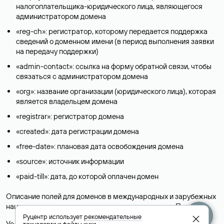
налогоплательщика-юридического лица, являющегося
администратором домена
«reg-ch»: регистратор, которому передается поддержка
сведений о доменном имени (в период выполнения заявки
на передачу поддержки)
«admin-contact»: ссылка на форму обратной связи, чтобы
связаться с администратором домена
«org»: название организации (юридического лица), которая
является владельцем домена
«registrar»: регистратор домена
«created»: дата регистрации домена
«free-date»: плановая дата освобождения домена
«source»: источник информации
«paid-till»: дата, до которой оплачен домен
Описание полей для доменов в международных и зарубежных
национальных доменах представлены в разделе «
Помощь
».
Руцентр использует
рекомендательные
Условия использования Whois-сервиса