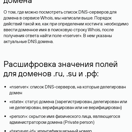
О том, где можно посмотреть список DNS-серверов для
домена в сервисе Whois, мы написали выше. Порядок
действий такой же, как при определении хостинга: необходимо
ввести доменное имя в поисковую строку Whois, после
получения ответа найти поле «nserver». В нем указаны
актуальные DNS домена.
Расшифровка значения полей
для доменов .ru, .su и .рф:
«nserver»: список DNS-серверов, на которые делегирован
домен
«state»: статус домена (зарегистрирован, делегирован или
не делегирован, верифицирован или не верифицирован)
«person»: скрытое имя физического лица, являющегося
администратором домена (Privatе person)
«taxpayer-id»: идентификационный номер