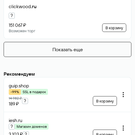
clickwood
.ru
?
151 067 ₽
В корзину
Возможен торг
Показать еще
Рекомендуем
guip
.shop
-99%
SSL в подарок
14 982 ₽
?
В корзину
189 ₽
iesh
.ru
?
Магазин доменов
3 103 ₽
?
В корзину