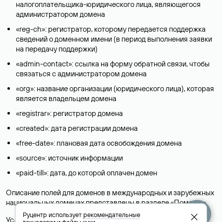
налогоплательщика-юридического лица, являющегося
администратором домена
«reg-ch»: регистратор, которому передается поддержка
сведений о доменном имени (в период выполнения заявки
на передачу поддержки)
«admin-contact»: ссылка на форму обратной связи, чтобы
связаться с администратором домена
«org»: название организации (юридического лица), которая
является владельцем домена
«registrar»: регистратор домена
«created»: дата регистрации домена
«free-date»: плановая дата освобождения домена
«source»: источник информации
«paid-till»: дата, до которой оплачен домен
Описание полей для доменов в международных и зарубежных
национальных доменах представлены в разделе «
Помощь
».
Руцентр использует
рекомендательные
Условия использования Whois-сервиса