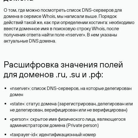
О том, где можно посмотреть список DNS-серверов для
домена в сервисе Whois, мы написали выше. Порядок
действий такой же, как при определении хостинга: необходимо
ввести доменное имя в поисковую строку Whois, после
получения ответа найти поле «nserver». В нем указаны
актуальные DNS домена.
Расшифровка значения полей
для доменов .ru, .su и .рф:
«nserver»: список DNS-серверов, на которые делегирован
домен
«state»: статус домена (зарегистрирован, делегирован или
не делегирован, верифицирован или не верифицирован)
«person»: скрытое имя физического лица, являющегося
администратором домена (Privatе person)
«taxpayer-id»: идентификационный номер