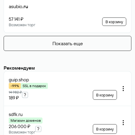
asubio
.ru
57 141 ₽
В корзину
Возможен торг
Показать еще
Рекомендуем
guip
.shop
-99%
SSL в подарок
14 982 ₽
?
В корзину
189 ₽
sdfk
.ru
Магазин доменов
206 000 ₽
?
В корзину
Возможен торг