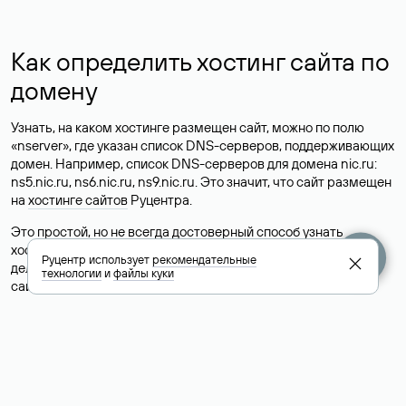
Как определить хостинг сайта по
домену
Узнать, на каком хостинге размещен сайт, можно по полю
«nserver», где указан список DNS-серверов, поддерживающих
домен. Например, список DNS-серверов для домена nic.ru:
ns5.nic.ru, ns6.nic.ru, ns9.nic.ru. Это значит, что сайт размещен
на
хостинге сайтов
Руцентра.
Это простой, но не всегда достоверный способ узнать
хостинг-провайдера сайта. Иногда владельцы сайтов
Руцентр использует
рекомендательные
делегируют домен на бесплатные DNS-серверы, а данные
технологии
и
файлы куки
сайта хранятся у другого хостинг-провайдера.
Как узнать актуальные DNS
домена