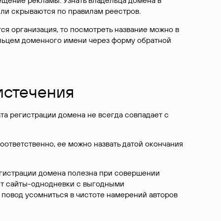
ещение рекламы. Узнать владельца домена в
или скрываются по правилам реестров.
ется организация, то посмотреть название можно в
дельцем доменного имени через форму обратной
 истечения
ата регистрации домена не всегда совпадает с
Соответственно, ее можно назвать датой окончания
егистрации домена полезна при совершении
ют сайты-однодневки с выгодными
 повод усомниться в чистоте намерений авторов