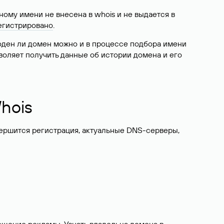
ому имени не внесена в whois и не выдается в
егистрировано
.
боден ли домен можно и в процессе подбора имени
воляет получить данные об истории домена и его
hois
вершится регистрация, актуальные DNS-серверы,