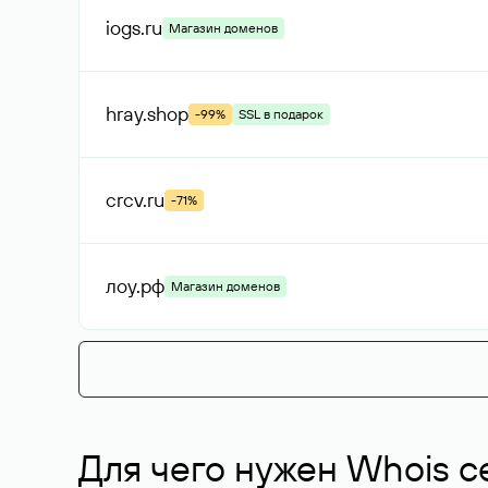
iogs
.ru
Магазин доменов
hray
.shop
-99%
SSL в подарок
crcv
.ru
-71%
лоу
.рф
Магазин доменов
Для чего нужен Whois с