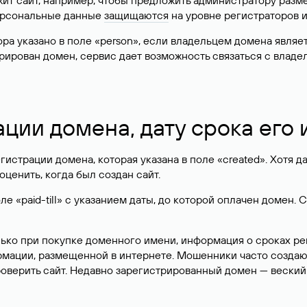
жит сайт, например, чтобы предложить администратору разм
персональные данные
защищаются
на уровне регистраторов 
атора указано в поле «person», если владельцем домена явля
истрирован домен, сервис дает возможность связаться с вла
ации домена, дату срока его
гистрации домена, которая указана в поле «created». Хотя д
оценить, когда был создан сайт.
 «paid-till» с указанием даты, до которой оплачен домен. 
лько при покупке доменного имени, информация о сроках р
ормации, размещенной в интернете. Мошенники часто созда
оверить сайт. Недавно зарегистрированный домен — веский