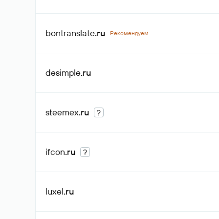
bontranslate
.ru
Рекомендуем
desimple
.ru
steemex
.ru
?
ifcon
.ru
?
luxel
.ru