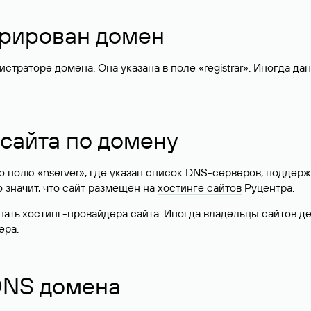
стрирован домен
раторе домена. Она указана в поле «registrar». Иногда да
 сайта по домену
 по полю «nserver», где указан список DNS-серверов, подд
 Это значит, что сайт размещен на
хостинге сайтов
Руцентра.
знать хостинг-провайдера сайта. Иногда владельцы сайтов 
ера.
 DNS домена