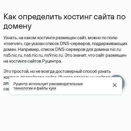
Как определить хостинг сайта по
домену
Узнать, на каком хостинге размещен сайт, можно по полю
«nserver», где указан список DNS-серверов, поддерживающих
домен. Например, список DNS-серверов для домена nic.ru:
ns5.nic.ru, ns6.nic.ru, ns9.nic.ru. Это значит, что сайт размещен
на
хостинге сайтов
Руцентра.
Это простой, но не всегда достоверный способ узнать
хостинг-провайдера сайта. Иногда владельцы сайтов
делегируют домен на бесплатные DNS-серверы, а данные
Руцентр использует
рекомендательные
технологии
и
файлы куки
сайта хранятся у другого хостинг-провайдера.
Как узнать актуальные DNS
домена