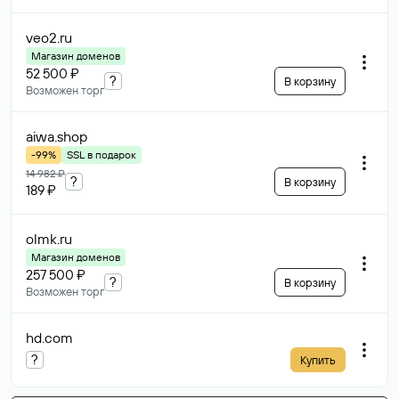
veo2
.ru
Магазин доменов
52 500 ₽
?
В корзину
Возможен торг
aiwa
.shop
-99%
SSL в подарок
14 982 ₽
?
В корзину
189 ₽
olmk
.ru
Магазин доменов
257 500 ₽
?
В корзину
Возможен торг
hd
.com
?
Купить