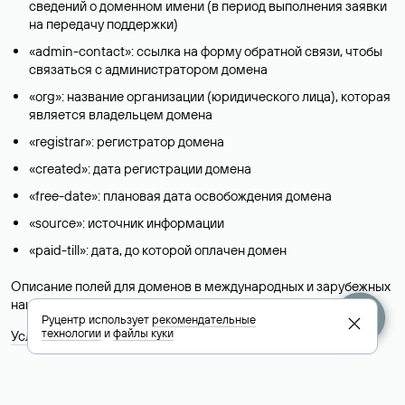
сведений о доменном имени (в период выполнения заявки
на передачу поддержки)
«admin-contact»: ссылка на форму обратной связи, чтобы
связаться с администратором домена
«org»: название организации (юридического лица), которая
является владельцем домена
«registrar»: регистратор домена
«created»: дата регистрации домена
«free-date»: плановая дата освобождения домена
«source»: источник информации
«paid-till»: дата, до которой оплачен домен
Описание полей для доменов в международных и зарубежных
национальных доменах представлены в разделе «
Помощь
».
Руцентр использует
рекомендательные
технологии
и
файлы куки
Условия использования Whois-сервиса