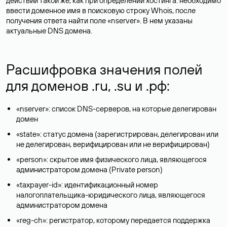
действий такой же, как при определении хостинга: необходимо
ввести доменное имя в поисковую строку Whois, после
получения ответа найти поле «nserver». В нем указаны
актуальные DNS домена.
Расшифровка значения полей
для доменов .ru, .su и .рф:
«nserver»: список DNS-серверов, на которые делегирован
домен
«state»: статус домена (зарегистрирован, делегирован или
не делегирован, верифицирован или не верифицирован)
«person»: скрытое имя физического лица, являющегося
администратором домена (Privatе person)
«taxpayer-id»: идентификационный номер
налогоплательщика-юридического лица, являющегося
администратором домена
«reg-ch»: регистратор, которому передается поддержка