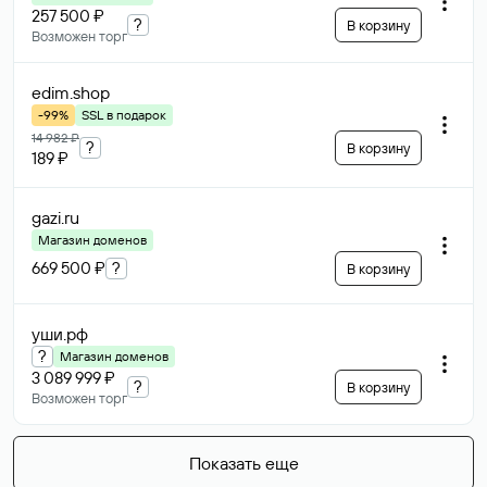
257 500 ₽
?
В корзину
Возможен торг
edim
.shop
-99%
SSL в подарок
14 982 ₽
?
В корзину
189 ₽
gazi
.ru
Магазин доменов
669 500 ₽
?
В корзину
уши
.рф
?
Магазин доменов
3 089 999 ₽
?
В корзину
Возможен торг
Показать еще