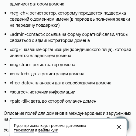
администратором домена
«reg-ch»: регистратор, которому передается поддержка
сведений о доменном имени (в период выполнения заявки
на передачу поддержки)
«admin-contact»: ссылка на форму обратной связи, чтобы
связаться с администратором домена
«org»: название организации (юридического лица), которая
является владельцем домена
«registrar»: регистратор домена
«created»: дата регистрации домена
«free-date»: плановая дата освобождения домена
«source»: источник информации
«paid-till»: дата, до которой оплачен домен
Описание полей для доменов в международных и зарубежных
национальных доменах представлены в разделе «
Помощь
».
Руцентр использует
рекомендательные
Условия использования Whois-сервиса
технологии
и
файлы куки