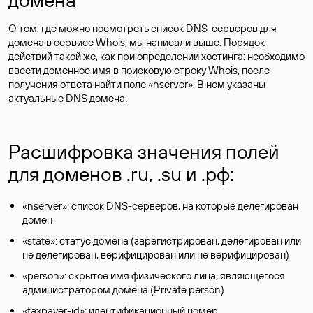
О том, где можно посмотреть список DNS-серверов для
домена в сервисе Whois, мы написали выше. Порядок
действий такой же, как при определении хостинга: необходимо
ввести доменное имя в поисковую строку Whois, после
получения ответа найти поле «nserver». В нем указаны
актуальные DNS домена.
Расшифровка значения полей
для доменов .ru, .su и .рф:
«nserver»: список DNS-серверов, на которые делегирован
домен
«state»: статус домена (зарегистрирован, делегирован или
не делегирован, верифицирован или не верифицирован)
«person»: скрытое имя физического лица, являющегося
администратором домена (Privatе person)
«taxpayer-id»: идентификационный номер