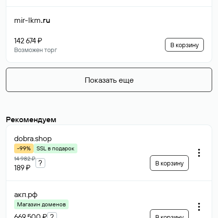
mir-lkm
.ru
142 674 ₽
В корзину
Возможен торг
Показать еще
Рекомендуем
dobra
.shop
-99%
SSL в подарок
14 982 ₽
?
В корзину
189 ₽
акп
.рф
Магазин доменов
669 500 ₽
?
В корзину