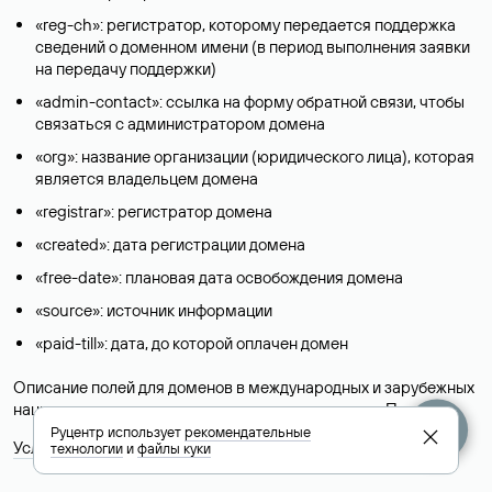
«reg-ch»: регистратор, которому передается поддержка
сведений о доменном имени (в период выполнения заявки
на передачу поддержки)
«admin-contact»: ссылка на форму обратной связи, чтобы
связаться с администратором домена
«org»: название организации (юридического лица), которая
является владельцем домена
«registrar»: регистратор домена
«created»: дата регистрации домена
«free-date»: плановая дата освобождения домена
«source»: источник информации
«paid-till»: дата, до которой оплачен домен
Описание полей для доменов в международных и зарубежных
национальных доменах представлены в разделе «
Помощь
».
Руцентр использует
рекомендательные
Условия использования Whois-сервиса
технологии
и
файлы куки