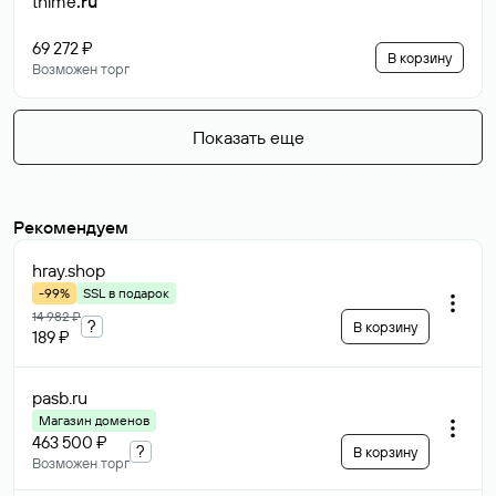
thime
.ru
69 272 ₽
В корзину
Возможен торг
Показать еще
Рекомендуем
hray
.shop
-99%
SSL в подарок
14 982 ₽
?
В корзину
189 ₽
pasb
.ru
Магазин доменов
463 500 ₽
?
В корзину
Возможен торг