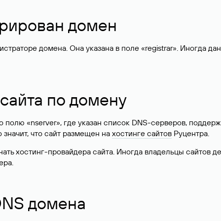
стрирован домен
раторе домена. Она указана в поле «registrar». Иногда да
 сайта по домену
 по полю «nserver», где указан список DNS-серверов, подд
 Это значит, что сайт размещен на
хостинге сайтов
Руцентра.
знать хостинг-провайдера сайта. Иногда владельцы сайтов 
ера.
 DNS домена