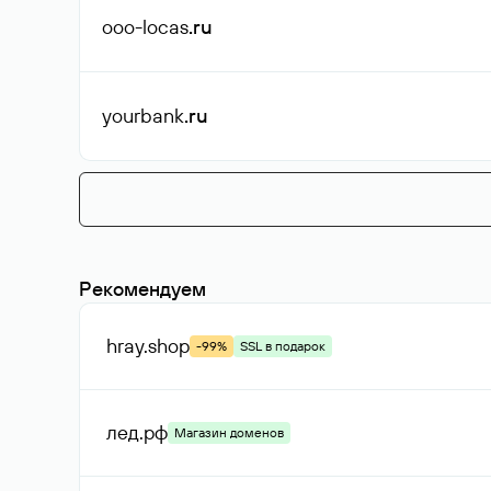
ooo-locas
.ru
yourbank
.ru
Рекомендуем
hray
.shop
-99%
SSL в подарок
лед
.рф
Магазин доменов