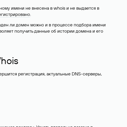
ому имени не внесена в whois и не выдается в
егистрировано
.
боден ли домен можно и в процессе подбора имени
воляет получить данные об истории домена и его
hois
вершится регистрация, актуальные DNS-серверы,