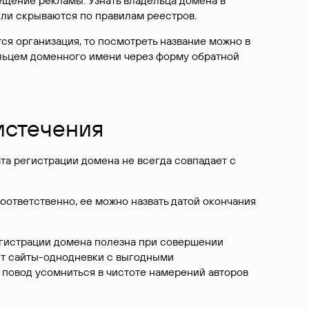
ещение рекламы. Узнать владельца домена в
или скрываются по правилам реестров.
ется организация, то посмотреть название можно в
дельцем доменного имени через форму обратной
 истечения
ата регистрации домена не всегда совпадает с
Соответственно, ее можно назвать датой окончания
егистрации домена полезна при совершении
ют сайты-однодневки с выгодными
 повод усомниться в чистоте намерений авторов