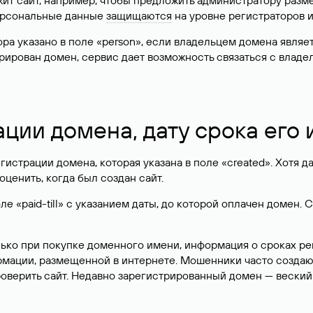
жит сайт, например, чтобы предложить администратору разм
персональные данные
защищаются
на уровне регистраторов 
атора указано в поле «person», если владельцем домена явля
истрирован домен, сервис дает возможность связаться с вла
ации домена, дату срока его
гистрации домена, которая указана в поле «created». Хотя д
оценить, когда был создан сайт.
 «paid-till» с указанием даты, до которой оплачен домен. 
лько при покупке доменного имени, информация о сроках р
ормации, размещенной в интернете. Мошенники часто созда
оверить сайт. Недавно зарегистрированный домен — веский