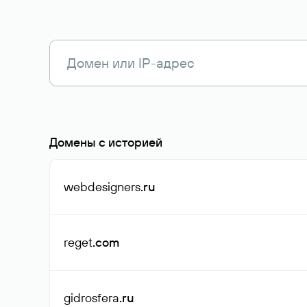
Домены с историей
webdesigners
.ru
reget
.com
gidrosfera
.ru