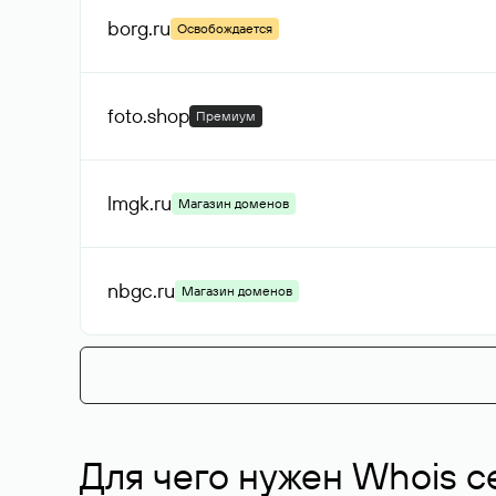
borg
.ru
Освобождается
foto
.shop
Премиум
lmgk
.ru
Магазин доменов
nbgc
.ru
Магазин доменов
Для чего нужен Whois с