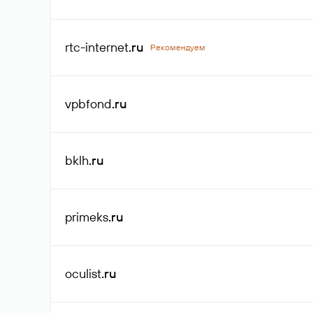
rtc-internet
.ru
Рекомендуем
vpbfond
.ru
bklh
.ru
primeks
.ru
oculist
.ru