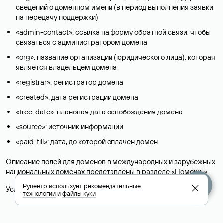
сведений о доменном имени (в период выполнения заявки
на передачу поддержки)
«admin-contact»: ссылка на форму обратной связи, чтобы
связаться с администратором домена
«org»: название организации (юридического лица), которая
является владельцем домена
«registrar»: регистратор домена
«created»: дата регистрации домена
«free-date»: плановая дата освобождения домена
«source»: источник информации
«paid-till»: дата, до которой оплачен домен
Описание полей для доменов в международных и зарубежных
национальных доменах представлены в разделе «
Помощь
».
Руцентр использует
рекомендательные
Условия использования Whois-сервиса
технологии
и
файлы куки