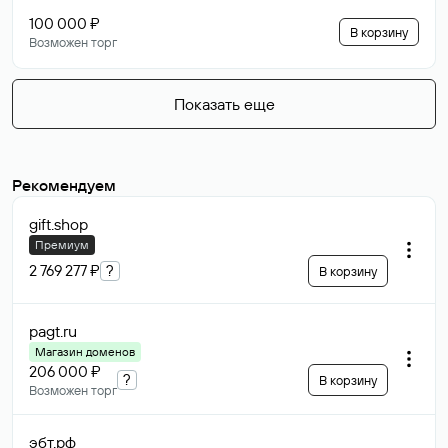
100 000 ₽
В корзину
Возможен торг
Показать еще
Рекомендуем
gift
.shop
Премиум
2 769 277 ₽
?
В корзину
pagt
.ru
Магазин доменов
206 000 ₽
?
В корзину
Возможен торг
эбт
.рф