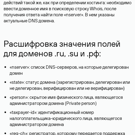
действий такой же, как при определении хостинга: необходимо
ввести доменное имя в поисковую строку Whois, после
получения ответа найти поле «nserver». В нем указаны
актуальные DNS домена.
Расшифровка значения полей
для доменов .ru, .su и .рф:
«nserver»: список DNS-серверов, на которые делегирован
домен
«state»: статус домена (зарегистрирован, делегирован или
не делегирован, верифицирован или не верифицирован)
«person»: скрытое имя физического лица, являющегося
администратором домена (Privatе person)
«taxpayer-id»: идентификационный номер
налогоплательщика-юридического лица, являющегося
администратором домена
«reg-ch»: регистратор, которому передается поддержка