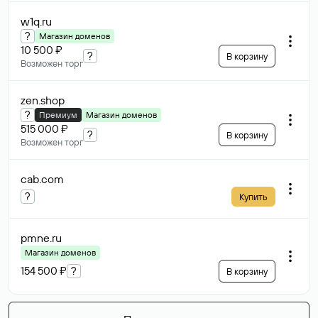
w1q
.ru
?
Магазин доменов
10 500 ₽
?
В корзину
Возможен торг
zen
.shop
?
Премиум
Магазин доменов
515 000 ₽
?
В корзину
Возможен торг
cab
.com
?
Купить
pmne
.ru
Магазин доменов
154 500 ₽
?
В корзину