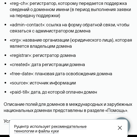
«reg-ch»: регистратор, которому передается поддержка
сведений о доменном имени (в период выполнения заявки
на передачу поддержки)
«admin-contact»: ссылка на форму обратной связи, чтобы
связаться с администратором домена
«org»: название организации (юридического лица), которая
является владельцем домена
«registrar»: регистратор домена
«created»: дата регистрации домена
«free-date»: плановая дата освобождения домена
«source»: источник информации
«paid-till»: дата, до которой оплачен домен
Описание полей для доменов в международных и зарубежных
национальных доменах представлены в разделе «
Помощь
».
Условия использования Whois-сервиса
Руцентр использует
рекомендательные
технологии
и
файлы куки