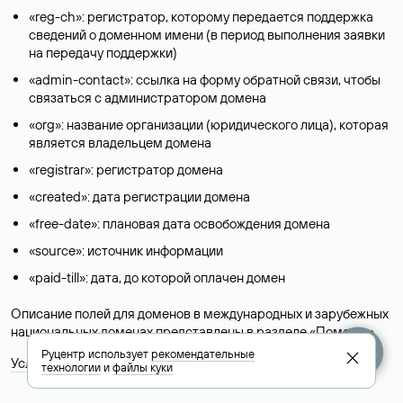
«reg-ch»: регистратор, которому передается поддержка
сведений о доменном имени (в период выполнения заявки
на передачу поддержки)
«admin-contact»: ссылка на форму обратной связи, чтобы
связаться с администратором домена
«org»: название организации (юридического лица), которая
является владельцем домена
«registrar»: регистратор домена
«created»: дата регистрации домена
«free-date»: плановая дата освобождения домена
«source»: источник информации
«paid-till»: дата, до которой оплачен домен
Описание полей для доменов в международных и зарубежных
национальных доменах представлены в разделе «
Помощь
».
Руцентр использует
рекомендательные
Условия использования Whois-сервиса
технологии
и
файлы куки