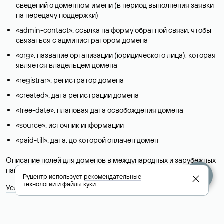
сведений о доменном имени (в период выполнения заявки
на передачу поддержки)
«admin-contact»: ссылка на форму обратной связи, чтобы
связаться с администратором домена
«org»: название организации (юридического лица), которая
является владельцем домена
«registrar»: регистратор домена
«created»: дата регистрации домена
«free-date»: плановая дата освобождения домена
«source»: источник информации
«paid-till»: дата, до которой оплачен домен
Описание полей для доменов в международных и зарубежных
национальных доменах представлены в разделе «
Помощь
».
Руцентр использует
рекомендательные
технологии
и
файлы куки
Условия использования Whois-сервиса