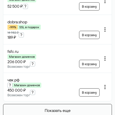
52 500 ₽
?
В корзину
dobra
.shop
-99%
SSL в подарок
14 982 ₽
?
В корзину
189 ₽
fsfc
.ru
Магазин доменов
206 000 ₽
?
В корзину
Возможен торг
чвк
.рф
?
Магазин доменов
450 000 ₽
?
В корзину
Возможен торг
Показать еще