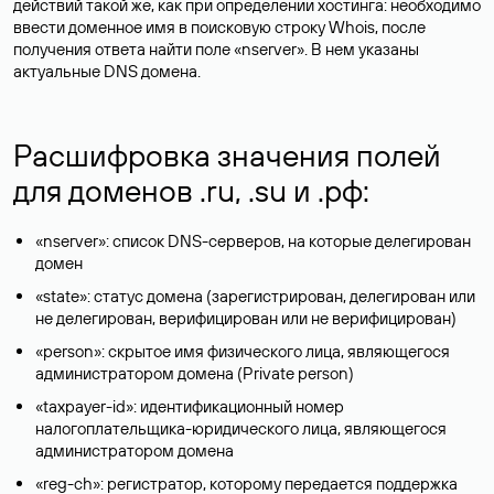
действий такой же, как при определении хостинга: необходимо
ввести доменное имя в поисковую строку Whois, после
получения ответа найти поле «nserver». В нем указаны
актуальные DNS домена.
Расшифровка значения полей
для доменов .ru, .su и .рф:
«nserver»: список DNS-серверов, на которые делегирован
домен
«state»: статус домена (зарегистрирован, делегирован или
не делегирован, верифицирован или не верифицирован)
«person»: скрытое имя физического лица, являющегося
администратором домена (Privatе person)
«taxpayer-id»: идентификационный номер
налогоплательщика-юридического лица, являющегося
администратором домена
«reg-ch»: регистратор, которому передается поддержка