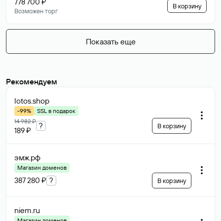
778 700 ₽
В корзину
Возможен торг
Показать еще
Рекомендуем
lotos
.shop
-99%
SSL в подарок
14 982 ₽
?
В корзину
189 ₽
эмж
.рф
Магазин доменов
387 280 ₽
?
В корзину
niem
.ru
Магазин доменов