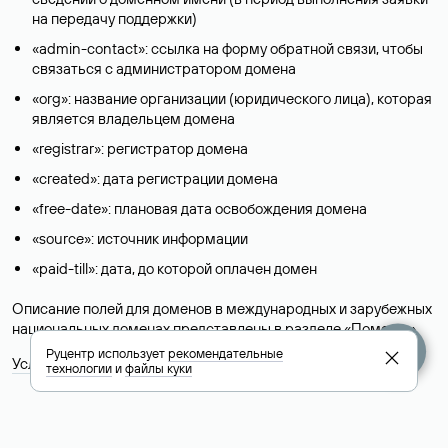
на передачу поддержки)
«admin-contact»: ссылка на форму обратной связи, чтобы
связаться с администратором домена
«org»: название организации (юридического лица), которая
является владельцем домена
«registrar»: регистратор домена
«created»: дата регистрации домена
«free-date»: плановая дата освобождения домена
«source»: источник информации
«paid-till»: дата, до которой оплачен домен
Описание полей для доменов в международных и зарубежных
национальных доменах представлены в разделе «
Помощь
».
Руцентр использует
рекомендательные
Условия использования Whois-сервиса
технологии
и
файлы куки