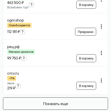
463 500 ₽
?
В корзину
Возможен торг
ogni
.shop
Освобождается
112 181 ₽
?
Предзаказ
рец
.рф
Магазин доменов
99 750 ₽
?
В корзину
crcv
.ru
-71%
747 ₽
?
В корзину
219 ₽
Показать еще