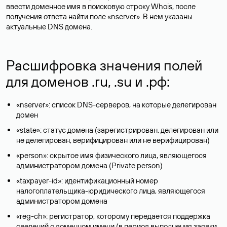
ввести доменное имя в поисковую строку Whois, после
получения ответа найти поле «nserver». В нем указаны
актуальные DNS домена.
Расшифровка значения полей
для доменов .ru, .su и .рф:
«nserver»: список DNS-серверов, на которые делегирован
домен
«state»: статус домена (зарегистрирован, делегирован или
не делегирован, верифицирован или не верифицирован)
«person»: скрытое имя физического лица, являющегося
администратором домена (Privatе person)
«taxpayer-id»: идентификационный номер
налогоплательщика-юридического лица, являющегося
администратором домена
«reg-ch»: регистратор, которому передается поддержка
сведений о доменном имени (в период выполнения заявки