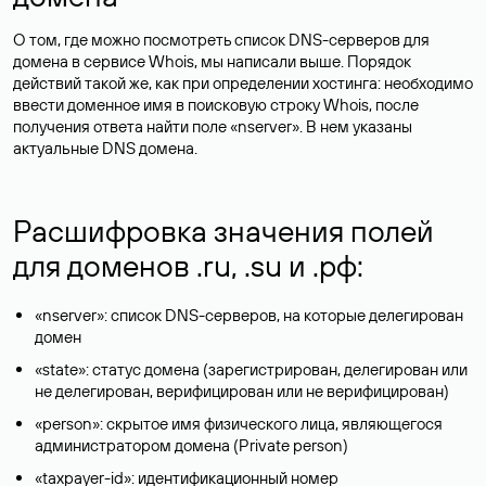
О том, где можно посмотреть список DNS-серверов для
домена в сервисе Whois, мы написали выше. Порядок
действий такой же, как при определении хостинга: необходимо
ввести доменное имя в поисковую строку Whois, после
получения ответа найти поле «nserver». В нем указаны
актуальные DNS домена.
Расшифровка значения полей
для доменов .ru, .su и .рф:
«nserver»: список DNS-серверов, на которые делегирован
домен
«state»: статус домена (зарегистрирован, делегирован или
не делегирован, верифицирован или не верифицирован)
«person»: скрытое имя физического лица, являющегося
администратором домена (Privatе person)
«taxpayer-id»: идентификационный номер