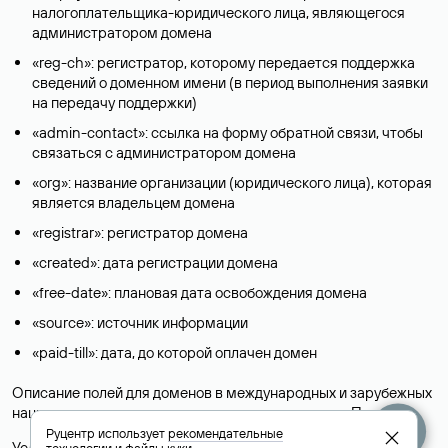
налогоплательщика-юридического лица, являющегося
администратором домена
«reg-ch»: регистратор, которому передается поддержка
сведений о доменном имени (в период выполнения заявки
на передачу поддержки)
«admin-contact»: ссылка на форму обратной связи, чтобы
связаться с администратором домена
«org»: название организации (юридического лица), которая
является владельцем домена
«registrar»: регистратор домена
«created»: дата регистрации домена
«free-date»: плановая дата освобождения домена
«source»: источник информации
«paid-till»: дата, до которой оплачен домен
Описание полей для доменов в международных и зарубежных
национальных доменах представлены в разделе «
Помощь
».
Руцентр использует
рекомендательные
Условия использования Whois-сервиса