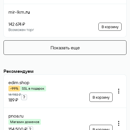
mir-lkm
.ru
142 674 ₽
В корзину
Возможен торг
Показать еще
Рекомендуем
edim
.shop
-99%
SSL в подарок
14 982 ₽
?
В корзину
189 ₽
pnoa
.ru
Магазин доменов
154 500 ₽
?
В корзину