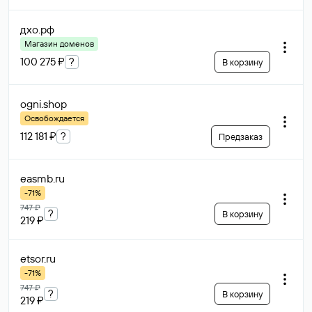
дхо
.рф
Магазин доменов
100 275 ₽
?
В корзину
ogni
.shop
Освобождается
112 181 ₽
?
Предзаказ
easmb
.ru
-71%
747 ₽
?
В корзину
219 ₽
etsor
.ru
-71%
747 ₽
?
В корзину
219 ₽