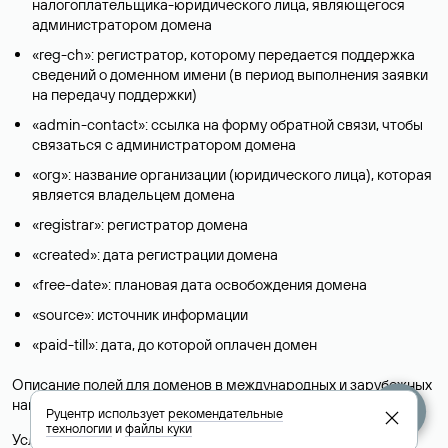
налогоплательщика-юридического лица, являющегося
администратором домена
«reg-ch»: регистратор, которому передается поддержка
сведений о доменном имени (в период выполнения заявки
на передачу поддержки)
«admin-contact»: ссылка на форму обратной связи, чтобы
связаться с администратором домена
«org»: название организации (юридического лица), которая
является владельцем домена
«registrar»: регистратор домена
«created»: дата регистрации домена
«free-date»: плановая дата освобождения домена
«source»: источник информации
«paid-till»: дата, до которой оплачен домен
Описание полей для доменов в международных и зарубежных
национальных доменах представлены в разделе «
Помощь
».
Руцентр использует
рекомендательные
технологии
и
файлы куки
Условия использования Whois-сервиса