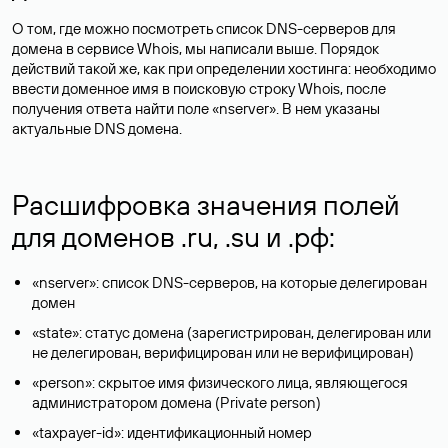
О том, где можно посмотреть список DNS-серверов для
домена в сервисе Whois, мы написали выше. Порядок
действий такой же, как при определении хостинга: необходимо
ввести доменное имя в поисковую строку Whois, после
получения ответа найти поле «nserver». В нем указаны
актуальные DNS домена.
Расшифровка значения полей
для доменов .ru, .su и .рф:
«nserver»: список DNS-серверов, на которые делегирован
домен
«state»: статус домена (зарегистрирован, делегирован или
не делегирован, верифицирован или не верифицирован)
«person»: скрытое имя физического лица, являющегося
администратором домена (Privatе person)
«taxpayer-id»: идентификационный номер